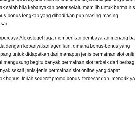
ak salah bila kebanyakan bettor selalu memilih untuk bermain s
bonus-bonus lengkap yang dihadirkan pun masing-masing
sar.
 terpercaya Alexistogel juga memberikan pembayaran menang ba
eda dengan kebanyakan agen lain, dimana bonus-bonus yang
mpang untuk didapatkan dari manapun jenis permainan slot onli
l mengusung begitu banyak permainan slot terbaik dari berbag
yak sekali jenis-jenis permainan slot online yang dapat
 bonus. Inilah sederet promo bonus terbesar dan menarik y