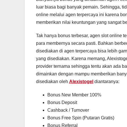
luar biasa bagi banyak pemain. Sehingga, tid
online melalui agen terpercaya ini karena 
memberikan nilai keuntungan yang sangat be
Tak hanya bonus terbesar, agen slot online
para membernya secara pasti. Bahkan berb
disediakan di agen terpercaya bisa lebih ga
yang disediakan. Karena memang, Alexistoge
provider ternama sehingga tentu akan ada ban
dimainkan dengan mampu memberikan banyak
disediakan oleh
Alexistogel
diantaranya:
Bonus New Member 100%
Bonus Deposit
Cashback / Turnover
Bonus Free Spin (Putaran Gratis)
Bonus Referral