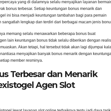
terpercaya yang di dalamnya selalu menyajikan layanan bermai
ak bonus terbesar. Setiap keuntungan bonus menarik dan
togel ini bisa menjadi keuntungan tambahan bagi para pemain
 sangatlah lengkap dan terdiri dari berbagai macam jenis bonu
sipnya memang selalu menawarkan beberapa bonus buat
n lain keuntungan bonus tidak selalu diberikan dengan realis
skan. Akan tetapi, hal tersebut tidak akan lagi dijumpai kal
 senantiasa menyajikan banyak bonus menarik dengan keuntung
 setiap member resminya.
us Terbesar dan Menarik
xistogel Agen Slot
ogel lewat layanan slot online terbaiknya tentu jadi daya tarik