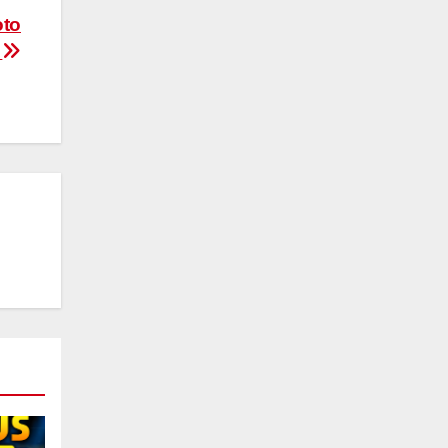
oto
n