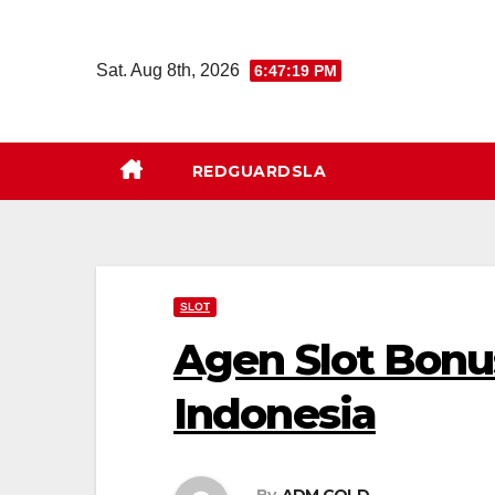
Skip
to
Sat. Aug 8th, 2026
6:47:20 PM
content
REDGUARDSLA
SLOT
Agen Slot Bonu
Indonesia
By
ADM GOLD