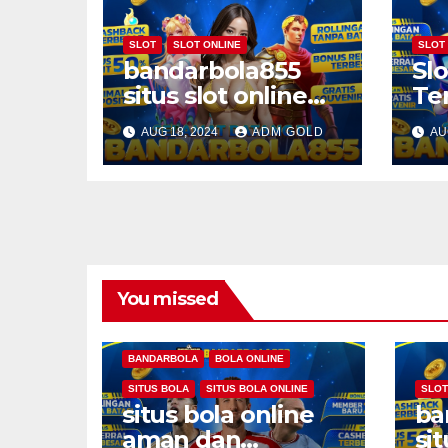
SLOT
SLOT ONLINE
SLOT
bandarbola855
Sl
situs slot online
Te
terbaik dan
Ga
AUG 18, 2024
ADM GOLD
AU
tergacor di
Pr
indonesia
You missed
BANDARBOLA
BOLA ONLINE
SITUS BOLA
SITUS BOLA ONLINE
SLOT
situs bola online
ba
aman dan
sit