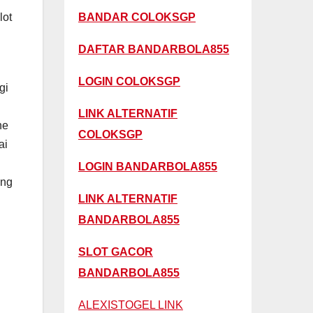
lot
BANDAR COLOKSGP
DAFTAR BANDARBOLA855
LOGIN COLOKSGP
gi
LINK ALTERNATIF
ne
COLOKSGP
ai
LOGIN BANDARBOLA855
ang
LINK ALTERNATIF
BANDARBOLA855
SLOT GACOR
BANDARBOLA855
ALEXISTOGEL LINK