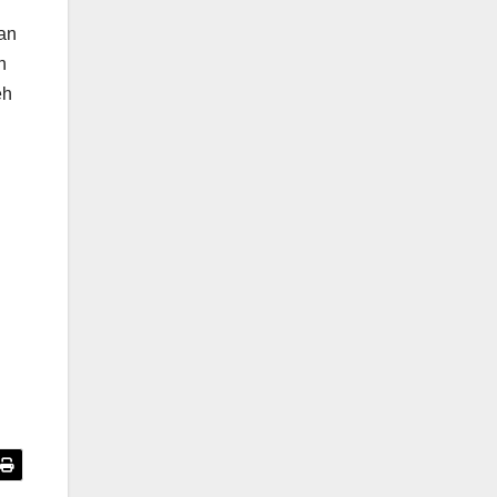
an
n
eh