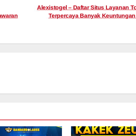
Alexistogel – Daftar Situs Layanan T
awaran
Terpercaya Banyak Keuntunga