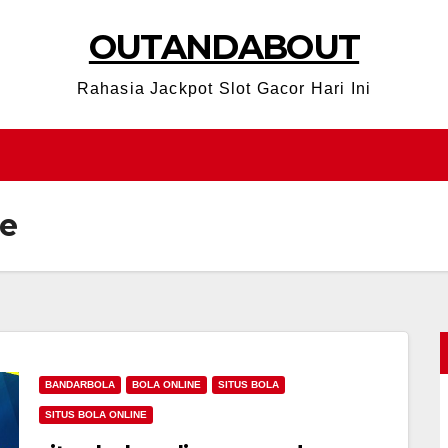
OUTANDABOUT
Rahasia Jackpot Slot Gacor Hari Ini
ne
BANDARBOLA
BOLA ONLINE
SITUS BOLA
SITUS BOLA ONLINE