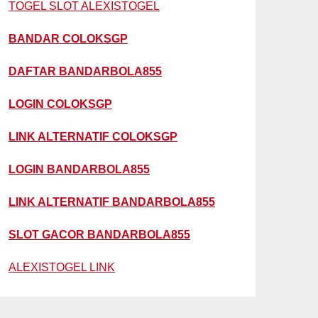
TOGEL SLOT ALEXISTOGEL
BANDAR COLOKSGP
DAFTAR BANDARBOLA855
LOGIN COLOKSGP
LINK ALTERNATIF COLOKSGP
LOGIN BANDARBOLA855
LINK ALTERNATIF BANDARBOLA855
SLOT GACOR BANDARBOLA855
ALEXISTOGEL LINK