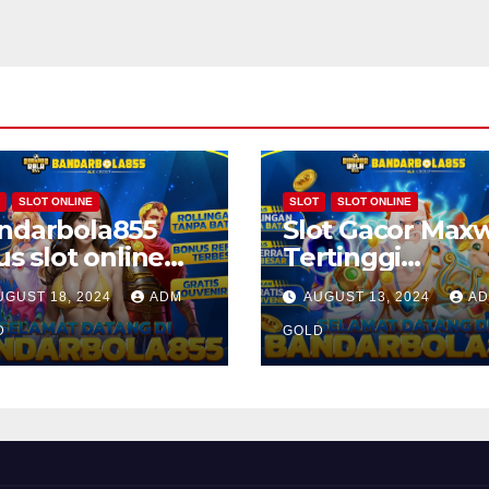
SLOT ONLINE
SLOT
SLOT ONLINE
ndarbola855
Slot Gacor Max
us slot online
Tertinggi
rbaik dan
Gampang JP
UGUST 18, 2024
ADM
AUGUST 13, 2024
A
rgacor di
Pragmatic Play
donesia
D
GOLD