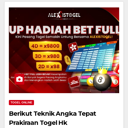
TOGEL ONLINE
Berikut Teknik Angka Tepat
Prakiraan Togel Hk