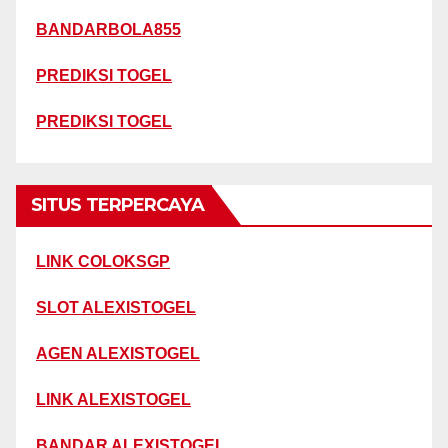
BANDARBOLA855
PREDIKSI TOGEL
PREDIKSI TOGEL
SITUS TERPERCAYA
LINK COLOKSGP
SLOT ALEXISTOGEL
AGEN ALEXISTOGEL
LINK ALEXISTOGEL
BANDAR ALEXISTOGEL