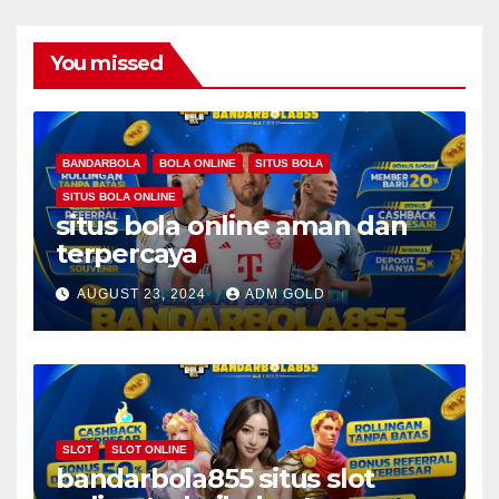
You missed
BANDARBOLA
BOLA ONLINE
SITUS BOLA
SITUS BOLA ONLINE
situs bola online aman dan
terpercaya
AUGUST 23, 2024
ADM GOLD
SLOT
SLOT ONLINE
bandarbola855 situs slot