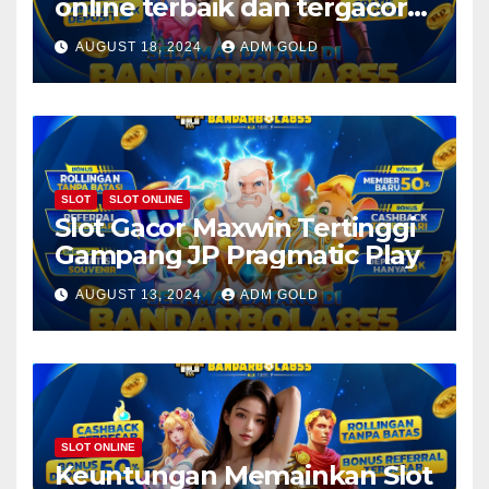
online terbaik dan tergacor
di indonesia
AUGUST 18, 2024
ADM GOLD
SLOT
SLOT ONLINE
Slot Gacor Maxwin Tertinggi
Gampang JP Pragmatic Play
AUGUST 13, 2024
ADM GOLD
SLOT ONLINE
Keuntungan Memainkan Slot