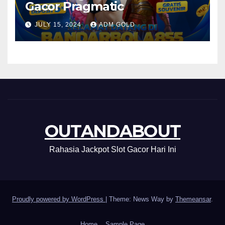
Gacor Pragmatic
JULY 15, 2024
ADM GOLD
OUTANDABOUT
Rahasia Jackpot Slot Gacor Hari Ini
Proudly powered by WordPress
|
Theme: News Way by
Themeansar
.
Home
Sample Page