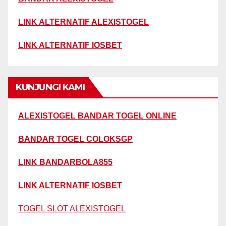
LINK ALTERNATIF ALEXISTOGEL
LINK ALTERNATIF IOSBET
KUNJUNGI KAMI
ALEXISTOGEL BANDAR TOGEL ONLINE
BANDAR TOGEL COLOKSGP
LINK BANDARBOLA855
LINK ALTERNATIF IOSBET
TOGEL SLOT ALEXISTOGEL