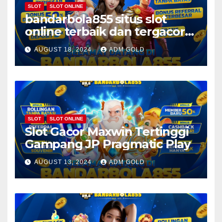
SLOT
SLOT ONLINE
bandarbola855 situs slot
online terbaik dan tergacor
di indonesia
AUGUST 18, 2024
ADM GOLD
SLOT
SLOT ONLINE
Slot Gacor Maxwin Tertinggi
Gampang JP Pragmatic Play
AUGUST 13, 2024
ADM GOLD