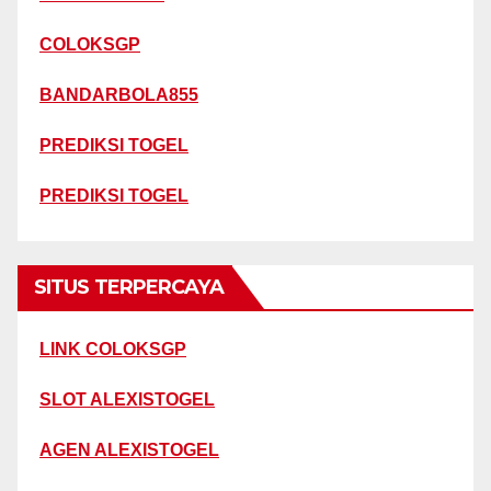
COLOKSGP
BANDARBOLA855
PREDIKSI TOGEL
PREDIKSI TOGEL
SITUS TERPERCAYA
LINK COLOKSGP
SLOT ALEXISTOGEL
AGEN ALEXISTOGEL