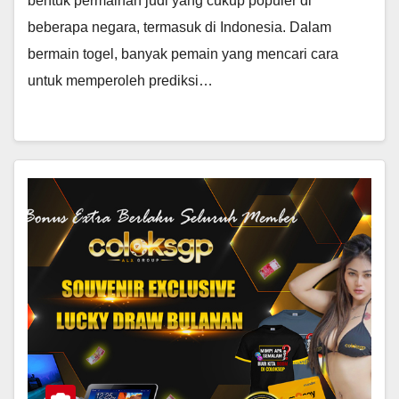
bentuk permainan judi yang cukup populer di
beberapa negara, termasuk di Indonesia. Dalam
bermain togel, banyak pemain yang mencari cara
untuk memperoleh prediksi…