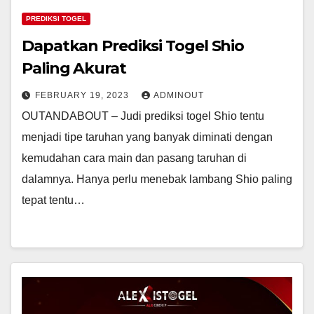
PREDIKSI TOGEL
Dapatkan Prediksi Togel Shio
Paling Akurat
FEBRUARY 19, 2023
ADMINOUT
OUTANDABOUT – Judi prediksi togel Shio tentu
menjadi tipe taruhan yang banyak diminati dengan
kemudahan cara main dan pasang taruhan di
dalamnya. Hanya perlu menebak lambang Shio paling
tepat tentu…