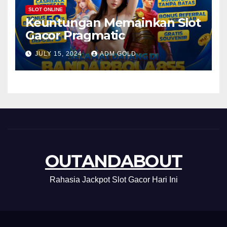
SLOT ONLINE
Keuntungan Memainkan Slot
Gacor Pragmatic
JULY 15, 2024
ADM GOLD
OUTANDABOUT
Rahasia Jackpot Slot Gacor Hari Ini