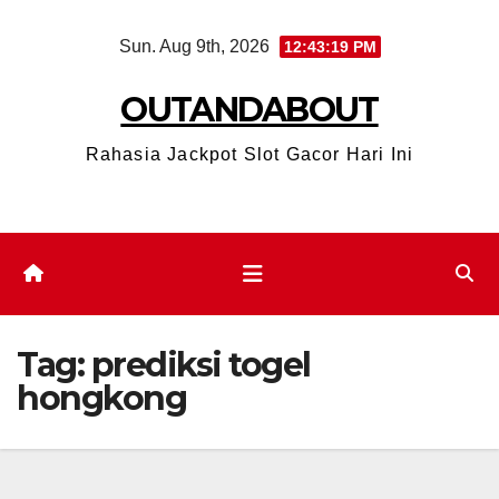
Skip
Sun. Aug 9th, 2026
12:43:21 PM
to
content
OUTANDABOUT
Rahasia Jackpot Slot Gacor Hari Ini
Tag:
prediksi togel
hongkong