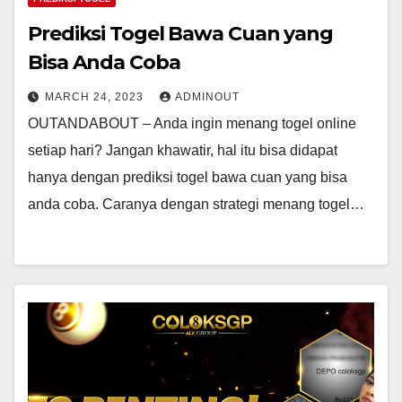
Prediksi Togel Bawa Cuan yang
Bisa Anda Coba
MARCH 24, 2023
ADMINOUT
OUTANDABOUT – Anda ingin menang togel online
setiap hari? Jangan khawatir, hal itu bisa didapat
hanya dengan prediksi togel bawa cuan yang bisa
anda coba. Caranya dengan strategi menang togel…