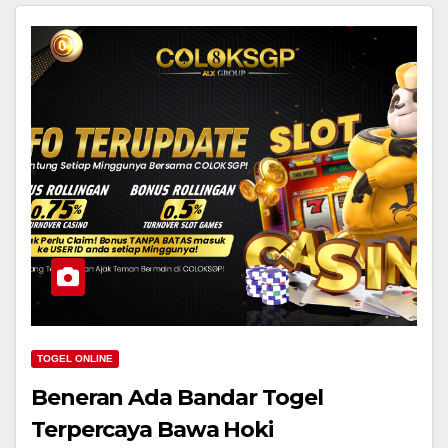
TOGEL ONLINE
Beneran Ada Bandar Togel
Terpercaya Bawa Hoki