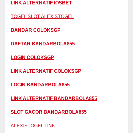
LINK ALTERNATIF IOSBET
TOGEL SLOT ALEXISTOGEL
BANDAR COLOKSGP
DAFTAR BANDARBOLA855
LOGIN COLOKSGP
LINK ALTERNATIF COLOKSGP
LOGIN BANDARBOLA855
LINK ALTERNATIF BANDARBOLA855
SLOT GACOR BANDARBOLA855
ALEXISTOGEL LINK