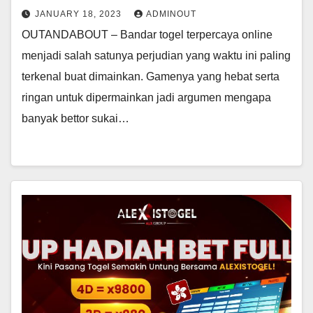
JANUARY 18, 2023
ADMINOUT
OUTANDABOUT – Bandar togel terpercaya online
menjadi salah satunya perjudian yang waktu ini paling
terkenal buat dimainkan. Gamenya yang hebat serta
ringan untuk dipermainkan jadi argumen mengapa
banyak bettor sukai…