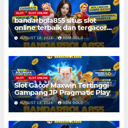
SLOT
SLOT ONLINE
bandarbola855 situs slot
online terbaik dan tergacor
di indonesia
AUGUST 18, 2024
ADM GOLD
SLOT
SLOT ONLINE
Slot Gacor Maxwin Tertinggi
Gampang JP Pragmatic Play
AUGUST 13, 2024
ADM GOLD