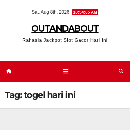
Skip
Sat. Aug 8th, 2026
10:54:06 AM
to
content
OUTANDABOUT
Rahasia Jackpot Slot Gacor Hari Ini
Tag:
togel hari ini