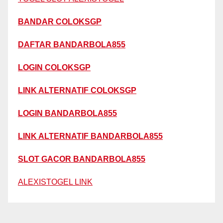
BANDAR COLOKSGP
DAFTAR BANDARBOLA855
LOGIN COLOKSGP
LINK ALTERNATIF COLOKSGP
LOGIN BANDARBOLA855
LINK ALTERNATIF BANDARBOLA855
SLOT GACOR BANDARBOLA855
ALEXISTOGEL LINK