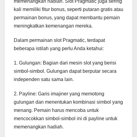
memenangkan hadiah. Slot Pragmatic juga sering
kali memiliki fitur bonus, seperti putaran gratis atau
permainan bonus, yang dapat membantu pemain
meningkatkan kemenangan mereka.
Dalam permainan slot Pragmatic, terdapat
beberapa istilah yang perlu Anda ketahui:
1. Gulungan: Bagian dari mesin slot yang berisi
simbol-simbol. Gulungan dapat berputar secara
independen satu sama lain.
2. Payline: Garis imajiner yang memotong
gulungan dan menentukan kombinasi simbol yang
menang. Pemain harus mencoba untuk
mencocokkan simbol-simbol ini di payline untuk
memenangkan hadiah.