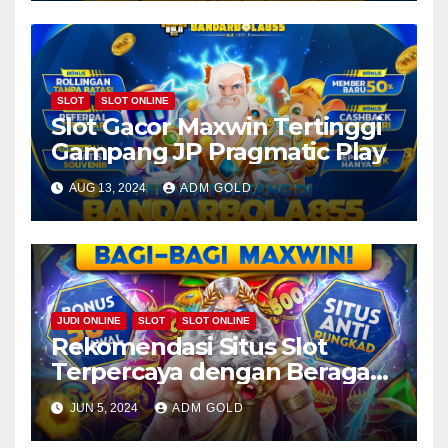
SLOT
SLOT ONLINE
Slot Gacor Maxwin Tertinggi
Gampang JP Pragmatic Play
AUG 13, 2024
ADM GOLD
JUDI ONLINE
SLOT
SLOT ONLINE
Rekomendasi Situs Slot
Terpercaya dengan Beragam
Kelebihannya
JUN 5, 2024
ADM GOLD