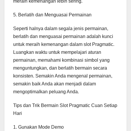
meraih kemenangan lebih sering.
5. Berlatih dan Menguasai Permainan
Seperti halnya dalam segala jenis permainan,
berlatih dan menguasai permainan adalah kunci
untuk meraih kemenangan dalam slot Pragmatic.
Luangkan waktu untuk mempelajari aturan
permainan, memahami kombinasi simbol yang
menguntungkan, dan berlatih bermain secara
konsisten. Semakin Anda mengenal permainan,
semakin baik Anda akan menjadi dalam
mengoptimalkan peluang Anda.
Tips dan Trik Bermain Slot Pragmatic Cuan Setiap
Hari
1. Gunakan Mode Demo