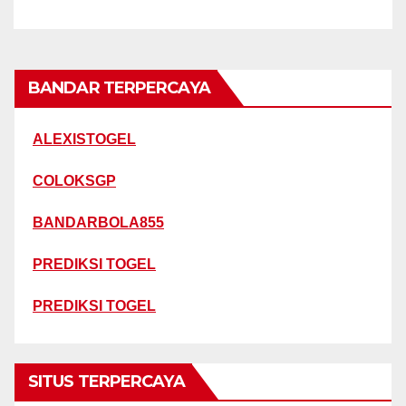
BANDAR TERPERCAYA
ALEXISTOGEL
COLOKSGP
BANDARBOLA855
PREDIKSI TOGEL
PREDIKSI TOGEL
SITUS TERPERCAYA