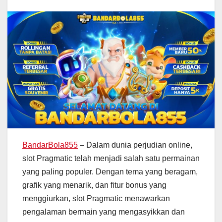
BandarBola855
– Dalam dunia perjudian online,
slot Pragmatic telah menjadi salah satu permainan
yang paling populer. Dengan tema yang beragam,
grafik yang menarik, dan fitur bonus yang
menggiurkan, slot Pragmatic menawarkan
pengalaman bermain yang mengasyikkan dan