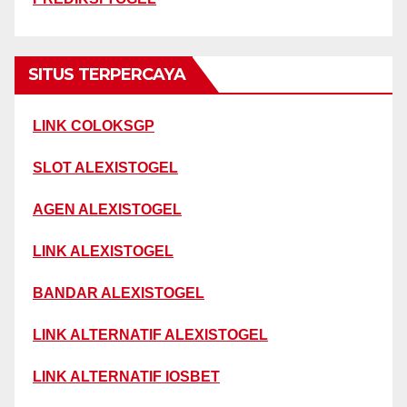
SITUS TERPERCAYA
LINK COLOKSGP
SLOT ALEXISTOGEL
AGEN ALEXISTOGEL
LINK ALEXISTOGEL
BANDAR ALEXISTOGEL
LINK ALTERNATIF ALEXISTOGEL
LINK ALTERNATIF IOSBET