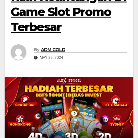
Game Slot Promo
Terbesar
By
ADM GOLD
MAY 29, 2024