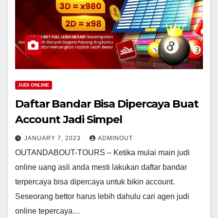
JUDI ONLINE
Daftar Bandar Bisa Dipercaya Buat
Account Jadi Simpel
JANUARY 7, 2023
ADMINOUT
OUTANDABOUT-TOURS – Ketika mulai main judi
online uang asli anda mesti lakukan daftar bandar
terpercaya bisa dipercaya untuk bikin account.
Seseorang bettor harus lebih dahulu cari agen judi
online tepercaya…