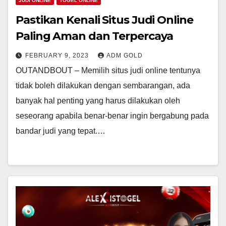
JUDI ONLINE
TOGEL ONLINE
Pastikan Kenali Situs Judi Online
Paling Aman dan Terpercaya
FEBRUARY 9, 2023
ADM GOLD
OUTANDBOUT – Memilih situs judi online tentunya
tidak boleh dilakukan dengan sembarangan, ada
banyak hal penting yang harus dilakukan oleh
seseorang apabila benar-benar ingin bergabung pada
bandar judi yang tepat.…