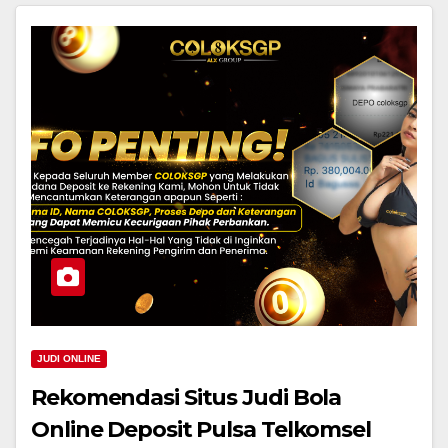
JUDI ONLINE
Rekomendasi Situs Judi Bola
Online Deposit Pulsa Telkomsel