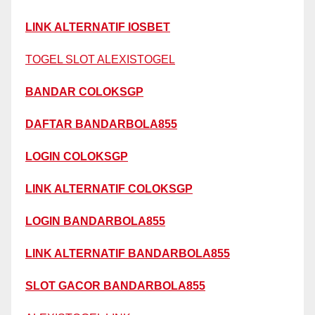
LINK ALTERNATIF IOSBET
TOGEL SLOT ALEXISTOGEL
BANDAR COLOKSGP
DAFTAR BANDARBOLA855
LOGIN COLOKSGP
LINK ALTERNATIF COLOKSGP
LOGIN BANDARBOLA855
LINK ALTERNATIF BANDARBOLA855
SLOT GACOR BANDARBOLA855