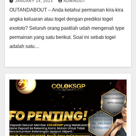
JANUARY 14, 2023
ADMINOUT
OUTANDABOUT – Anda ketahui permainan kira-kira
angka keluaran atau togel dengan prediksi togel
exototo? Seluruh orang pastilah udah mengenali type
permainan yang satu berikut. Soal ini sebab togel
adalah satu…