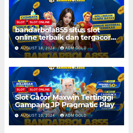
SLOT
SLOT ONLINE
bandarbola855 situs slot
online terbaik dan tergacor
di indonesia
AUGUST 18, 2024
ADM GOLD
SLOT
SLOT ONLINE
Slot Gacor Maxwin Tertinggi
Gampang JP Pragmatic Play
AUGUST 13, 2024
ADM GOLD