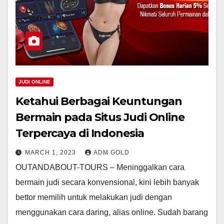
JUDI ONLINE
Ketahui Berbagai Keuntungan
Bermain pada Situs Judi Online
Terpercaya di Indonesia
MARCH 1, 2023
ADM GOLD
OUTANDABOUT-TOURS – Meninggalkan cara
bermain judi secara konvensional, kini lebih banyak
bettor memilih untuk melakukan judi dengan
menggunakan cara daring, alias online. Sudah barang