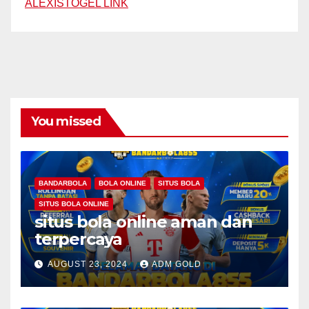
ALEXISTOGEL LINK
You missed
BANDARBOLA
BOLA ONLINE
SITUS BOLA
SITUS BOLA ONLINE
situs bola online aman dan
terpercaya
AUGUST 23, 2024
ADM GOLD