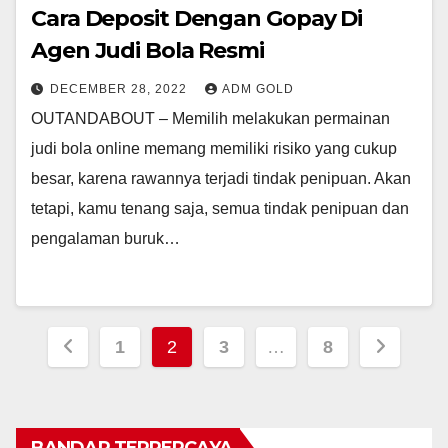
Cara Deposit Dengan Gopay Di
Agen Judi Bola Resmi
DECEMBER 28, 2022
ADM GOLD
OUTANDABOUT – Memilih melakukan permainan
judi bola online memang memiliki risiko yang cukup
besar, karena rawannya terjadi tindak penipuan. Akan
tetapi, kamu tenang saja, semua tindak penipuan dan
pengalaman buruk…
Posts
1
2
3
…
8
pagination