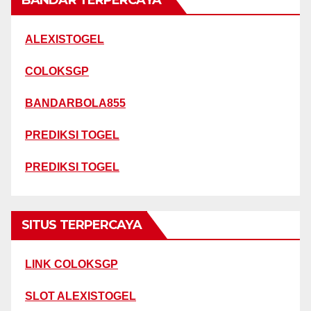
BANDAR TERPERCAYA
ALEXISTOGEL
COLOKSGP
BANDARBOLA855
PREDIKSI TOGEL
PREDIKSI TOGEL
SITUS TERPERCAYA
LINK COLOKSGP
SLOT ALEXISTOGEL