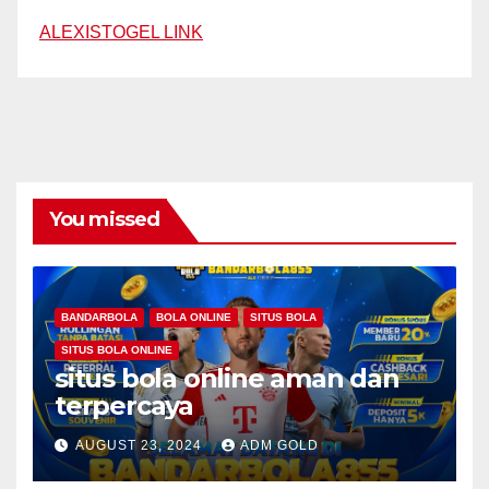
ALEXISTOGEL LINK
You missed
BANDARBOLA
BOLA ONLINE
SITUS BOLA
SITUS BOLA ONLINE
situs bola online aman dan
terpercaya
AUGUST 23, 2024
ADM GOLD