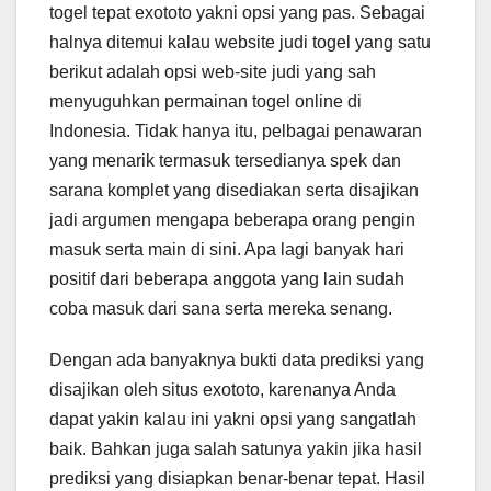
togel tepat exototo yakni opsi yang pas. Sebagai
halnya ditemui kalau website judi togel yang satu
berikut adalah opsi web-site judi yang sah
menyuguhkan permainan togel online di
Indonesia. Tidak hanya itu, pelbagai penawaran
yang menarik termasuk tersedianya spek dan
sarana komplet yang disediakan serta disajikan
jadi argumen mengapa beberapa orang pengin
masuk serta main di sini. Apa lagi banyak hari
positif dari beberapa anggota yang lain sudah
coba masuk dari sana serta mereka senang.
Dengan ada banyaknya bukti data prediksi yang
disajikan oleh situs exototo, karenanya Anda
dapat yakin kalau ini yakni opsi yang sangatlah
baik. Bahkan juga salah satunya yakin jika hasil
prediksi yang disiapkan benar-benar tepat. Hasil