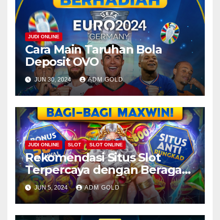
JUDI ONLINE
Cara Main Taruhan Bola
Deposit OVO
JUN 30, 2024
ADM GOLD
JUDI ONLINE
SLOT
SLOT ONLINE
Rekomendasi Situs Slot
Terpercaya dengan Beragam
Kelebihannya
JUN 5, 2024
ADM GOLD