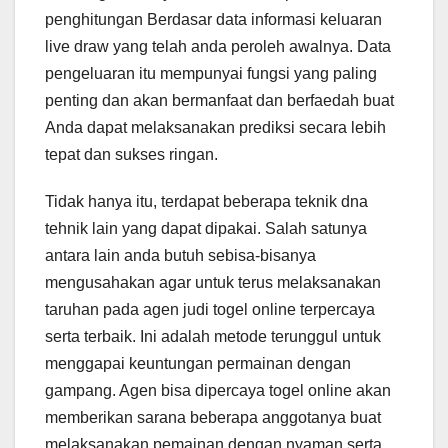
penghitungan Berdasar data informasi keluaran
live draw yang telah anda peroleh awalnya. Data
pengeluaran itu mempunyai fungsi yang paling
penting dan akan bermanfaat dan berfaedah buat
Anda dapat melaksanakan prediksi secara lebih
tepat dan sukses ringan.
Tidak hanya itu, terdapat beberapa teknik dna
tehnik lain yang dapat dipakai. Salah satunya
antara lain anda butuh sebisa-bisanya
mengusahakan agar untuk terus melaksanakan
taruhan pada agen judi togel online terpercaya
serta terbaik. Ini adalah metode terunggul untuk
menggapai keuntungan permainan dengan
gampang. Agen bisa dipercaya togel online akan
memberikan sarana beberapa anggotanya buat
melaksanakan pemainan dengan nyaman serta