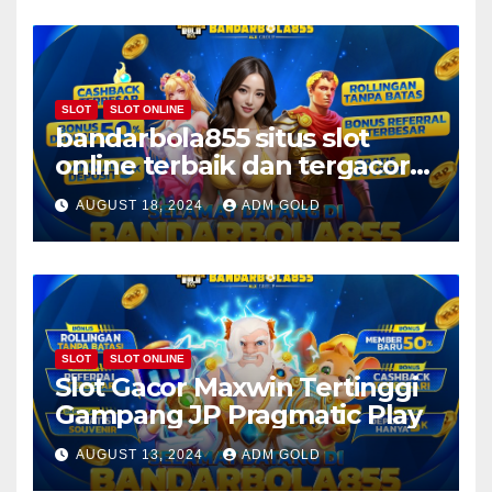
SLOT
SLOT ONLINE
bandarbola855 situs slot
online terbaik dan tergacor
di indonesia
AUGUST 18, 2024
ADM GOLD
SLOT
SLOT ONLINE
Slot Gacor Maxwin Tertinggi
Gampang JP Pragmatic Play
AUGUST 13, 2024
ADM GOLD