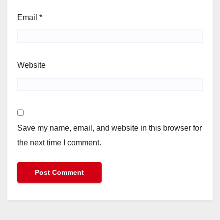
Email
*
Website
Save my name, email, and website in this browser for
the next time I comment.