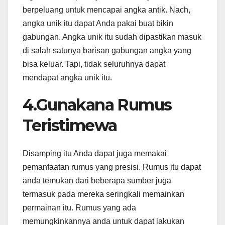
berpeluang untuk mencapai angka antik. Nach,
angka unik itu dapat Anda pakai buat bikin
gabungan. Angka unik itu sudah dipastikan masuk
di salah satunya barisan gabungan angka yang
bisa keluar. Tapi, tidak seluruhnya dapat
mendapat angka unik itu.
4.Gunakana Rumus
Teristimewa
Disamping itu Anda dapat juga memakai
pemanfaatan rumus yang presisi. Rumus itu dapat
anda temukan dari beberapa sumber juga
termasuk pada mereka seringkali memainkan
permainan itu. Rumus yang ada
memungkinkannya anda untuk dapat lakukan