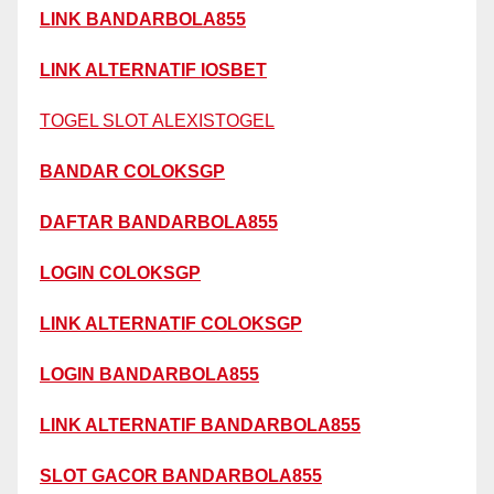
LINK BANDARBOLA855
LINK ALTERNATIF IOSBET
TOGEL SLOT ALEXISTOGEL
BANDAR COLOKSGP
DAFTAR BANDARBOLA855
LOGIN COLOKSGP
LINK ALTERNATIF COLOKSGP
LOGIN BANDARBOLA855
LINK ALTERNATIF BANDARBOLA855
SLOT GACOR BANDARBOLA855