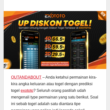
OUTANDABOUT
– Anda ketahui permainan kira-
kira angka keluaran atau togel dengan prediksi
togel
exototo
? Seluruh orang pastilah udah
mengenali type permainan yang satu berikut. Soal
ini sebab togel adalah satu diantara tipe