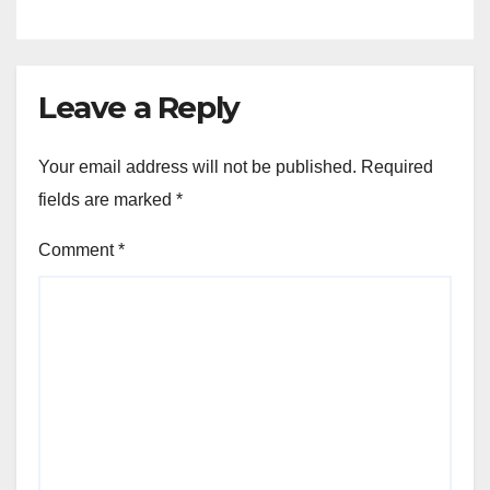
Leave a Reply
Your email address will not be published.
Required
fields are marked
*
Comment
*