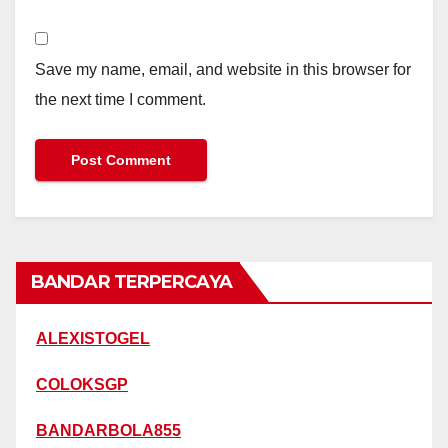
Save my name, email, and website in this browser for
the next time I comment.
BANDAR TERPERCAYA
ALEXISTOGEL
COLOKSGP
BANDARBOLA855