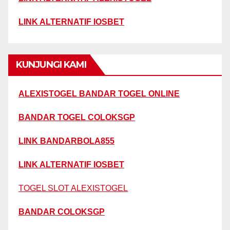
LINK ALTERNATIF IOSBET
KUNJUNGI KAMI
ALEXISTOGEL BANDAR TOGEL ONLINE
BANDAR TOGEL COLOKSGP
LINK BANDARBOLA855
LINK ALTERNATIF IOSBET
TOGEL SLOT ALEXISTOGEL
BANDAR COLOKSGP