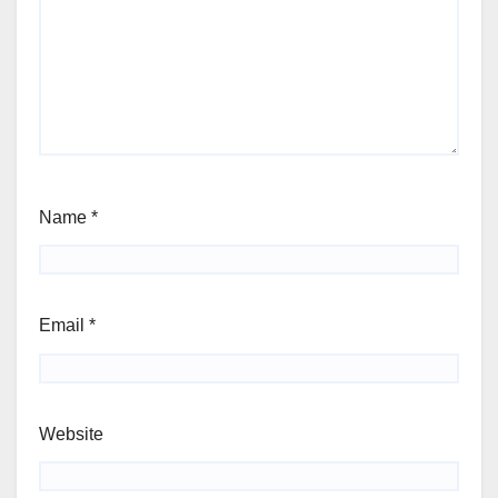
Name
*
Email
*
Website