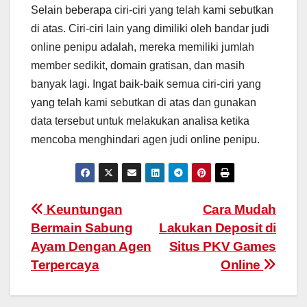
Selain beberapa ciri-ciri yang telah kami sebutkan
di atas. Ciri-ciri lain yang dimiliki oleh bandar judi
online penipu adalah, mereka memiliki jumlah
member sedikit, domain gratisan, dan masih
banyak lagi. Ingat baik-baik semua ciri-ciri yang
yang telah kami sebutkan di atas dan gunakan
data tersebut untuk melakukan analisa ketika
mencoba menghindari agen judi online penipu.
Post
Keuntungan
Cara Mudah
Bermain Sabung
Lakukan Deposit di
navigation
Ayam Dengan Agen
Situs PKV Games
Terpercaya
Online