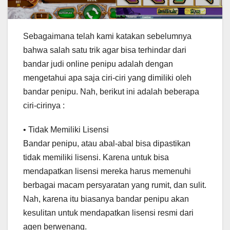
Sebagaimana telah kami katakan sebelumnya
bahwa salah satu trik agar bisa terhindar dari
bandar judi online penipu adalah dengan
mengetahui apa saja ciri-ciri yang dimiliki oleh
bandar penipu. Nah, berikut ini adalah beberapa
ciri-cirinya :
• Tidak Memiliki Lisensi
Bandar penipu, atau abal-abal bisa dipastikan
tidak memiliki lisensi. Karena untuk bisa
mendapatkan lisensi mereka harus memenuhi
berbagai macam persyaratan yang rumit, dan sulit.
Nah, karena itu biasanya bandar penipu akan
kesulitan untuk mendapatkan lisensi resmi dari
agen berwenang.