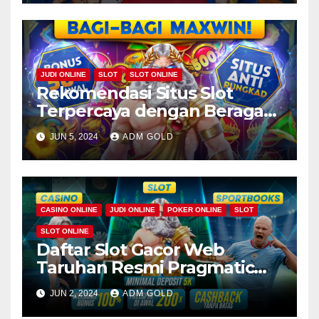
JUDI ONLINE
SLOT
SLOT ONLINE
Rekomendasi Situs Slot
Terpercaya dengan Beragam
Kelebihannya
JUN 5, 2024
ADM GOLD
CASINO ONLINE
JUDI ONLINE
POKER ONLINE
SLOT
SLOT ONLINE
Daftar Slot Gacor Web
Taruhan Resmi Pragmatic
Play Banjir JP Jutaan
JUN 2, 2024
ADM GOLD