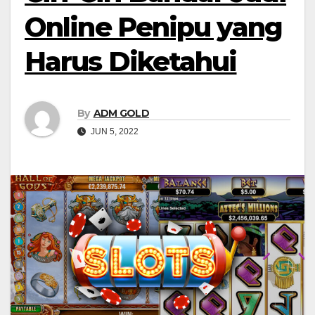
Online Penipu yang
Harus Diketahui
By
ADM GOLD
JUN 5, 2022