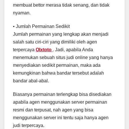
membuat bettor merasa tidak senang, dan tidak
nyaman.
• Jumlah Permainan Sedikit
Jumlah permainan yang lengkap akan menjadi
salah satu ciri-ciri yang dimiliki oleh agen
terpercaya
Olxtoto
. Jadi, apabila Anda
menemukan sebuah situs judi online yang hanya
menyediakan sedikit permainan, maka ada
kemungkinan bahwa bandar tersebut adalah
bandar abal-abal.
Biasanya permainan terlengkap bisa disediakan
apabila agen menggunakan server permainan
resmi dan terpusat, nah agen yang bisa
menggunakan server ini tentu saja hanya agen
judi terpercaya.