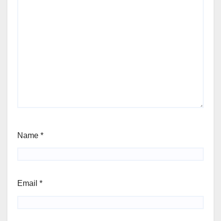
Name
*
Email
*