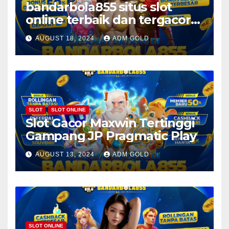
bandarbola855 situs slot
online terbaik dan tergacor
di indonesia
AUGUST 18, 2024
ADM GOLD
SLOT
SLOT ONLINE
Slot Gacor Maxwin Tertinggi
Gampang JP Pragmatic Play
AUGUST 13, 2024
ADM GOLD
SLOT ONLINE