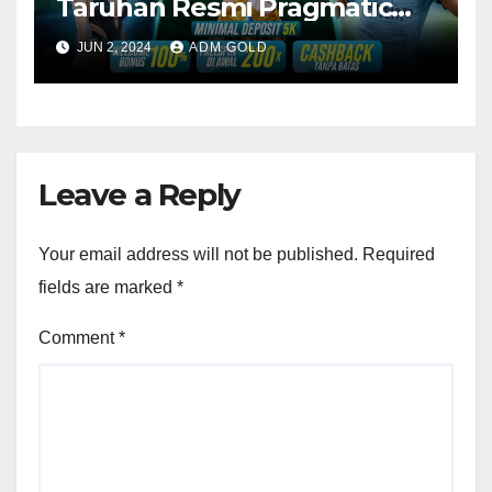
Taruhan Resmi Pragmatic
Play Banjir JP Jutaan
JUN 2, 2024
ADM GOLD
Leave a Reply
Your email address will not be published.
Required
fields are marked
*
Comment
*