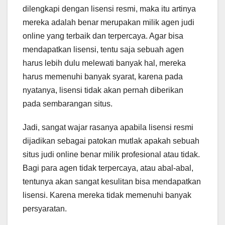
dilengkapi dengan lisensi resmi, maka itu artinya
mereka adalah benar merupakan milik agen judi
online yang terbaik dan terpercaya. Agar bisa
mendapatkan lisensi, tentu saja sebuah agen
harus lebih dulu melewati banyak hal, mereka
harus memenuhi banyak syarat, karena pada
nyatanya, lisensi tidak akan pernah diberikan
pada sembarangan situs.
Jadi, sangat wajar rasanya apabila lisensi resmi
dijadikan sebagai patokan mutlak apakah sebuah
situs judi online benar milik profesional atau tidak.
Bagi para agen tidak terpercaya, atau abal-abal,
tentunya akan sangat kesulitan bisa mendapatkan
lisensi. Karena mereka tidak memenuhi banyak
persyaratan.