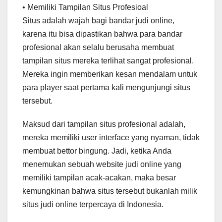
• Memiliki Tampilan Situs Profesioal
Situs adalah wajah bagi bandar judi online,
karena itu bisa dipastikan bahwa para bandar
profesional akan selalu berusaha membuat
tampilan situs mereka terlihat sangat profesional.
Mereka ingin memberikan kesan mendalam untuk
para player saat pertama kali mengunjungi situs
tersebut.
Maksud dari tampilan situs profesional adalah,
mereka memiliki user interface yang nyaman, tidak
membuat bettor bingung. Jadi, ketika Anda
menemukan sebuah website judi online yang
memiliki tampilan acak-acakan, maka besar
kemungkinan bahwa situs tersebut bukanlah milik
situs judi online terpercaya di Indonesia.