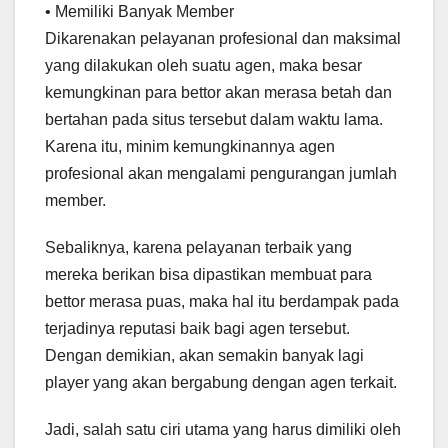
• Memiliki Banyak Member
Dikarenakan pelayanan profesional dan maksimal
yang dilakukan oleh suatu agen, maka besar
kemungkinan para bettor akan merasa betah dan
bertahan pada situs tersebut dalam waktu lama.
Karena itu, minim kemungkinannya agen
profesional akan mengalami pengurangan jumlah
member.
Sebaliknya, karena pelayanan terbaik yang
mereka berikan bisa dipastikan membuat para
bettor merasa puas, maka hal itu berdampak pada
terjadinya reputasi baik bagi agen tersebut.
Dengan demikian, akan semakin banyak lagi
player yang akan bergabung dengan agen terkait.
Jadi, salah satu ciri utama yang harus dimiliki oleh