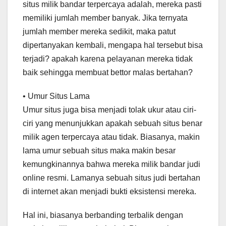
situs milik bandar terpercaya adalah, mereka pasti
memiliki jumlah member banyak. Jika ternyata
jumlah member mereka sedikit, maka patut
dipertanyakan kembali, mengapa hal tersebut bisa
terjadi? apakah karena pelayanan mereka tidak
baik sehingga membuat bettor malas bertahan?
• Umur Situs Lama
Umur situs juga bisa menjadi tolak ukur atau ciri-
ciri yang menunjukkan apakah sebuah situs benar
milik agen terpercaya atau tidak. Biasanya, makin
lama umur sebuah situs maka makin besar
kemungkinannya bahwa mereka milik bandar judi
online resmi. Lamanya sebuah situs judi bertahan
di internet akan menjadi bukti eksistensi mereka.
Hal ini, biasanya berbanding terbalik dengan