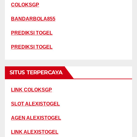
COLOKSGP
BANDARBOLA855
PREDIKSI TOGEL
PREDIKSI TOGEL
SITUS TERPERCAYA
LINK COLOKSGP
SLOT ALEXISTOGEL
AGEN ALEXISTOGEL
LINK ALEXISTOGEL