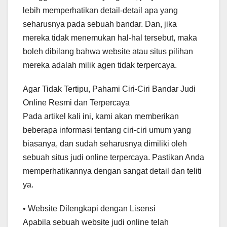
lebih memperhatikan detail-detail apa yang
seharusnya pada sebuah bandar. Dan, jika
mereka tidak menemukan hal-hal tersebut, maka
boleh dibilang bahwa website atau situs pilihan
mereka adalah milik agen tidak terpercaya.
Agar Tidak Tertipu, Pahami Ciri-Ciri Bandar Judi
Online Resmi dan Terpercaya
Pada artikel kali ini, kami akan memberikan
beberapa informasi tentang ciri-ciri umum yang
biasanya, dan sudah seharusnya dimiliki oleh
sebuah situs judi online terpercaya. Pastikan Anda
memperhatikannya dengan sangat detail dan teliti
ya.
• Website Dilengkapi dengan Lisensi
Apabila sebuah website judi online telah