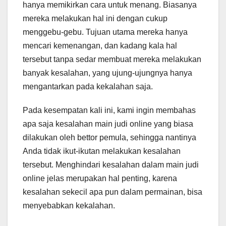
hanya memikirkan cara untuk menang. Biasanya
mereka melakukan hal ini dengan cukup
menggebu-gebu. Tujuan utama mereka hanya
mencari kemenangan, dan kadang kala hal
tersebut tanpa sedar membuat mereka melakukan
banyak kesalahan, yang ujung-ujungnya hanya
mengantarkan pada kekalahan saja.
Pada kesempatan kali ini, kami ingin membahas
apa saja kesalahan main judi online yang biasa
dilakukan oleh bettor pemula, sehingga nantinya
Anda tidak ikut-ikutan melakukan kesalahan
tersebut. Menghindari kesalahan dalam main judi
online jelas merupakan hal penting, karena
kesalahan sekecil apa pun dalam permainan, bisa
menyebabkan kekalahan.