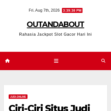
Skip
Fri. Aug 7th, 2026
3:39:39 PM
to
content
OUTANDABOUT
Rahasia Jackpot Slot Gacor Hari Ini
JUDI ONLINE
Ciri-Ciri Situs Judi