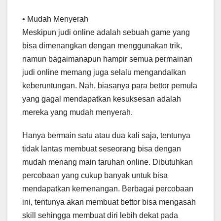
• Mudah Menyerah
Meskipun judi online adalah sebuah game yang
bisa dimenangkan dengan menggunakan trik,
namun bagaimanapun hampir semua permainan
judi online memang juga selalu mengandalkan
keberuntungan. Nah, biasanya para bettor pemula
yang gagal mendapatkan kesuksesan adalah
mereka yang mudah menyerah.
Hanya bermain satu atau dua kali saja, tentunya
tidak lantas membuat seseorang bisa dengan
mudah menang main taruhan online. Dibutuhkan
percobaan yang cukup banyak untuk bisa
mendapatkan kemenangan. Berbagai percobaan
ini, tentunya akan membuat bettor bisa mengasah
skill sehingga membuat diri lebih dekat pada