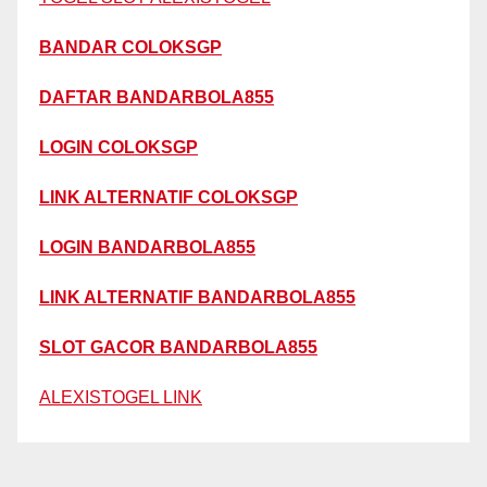
BANDAR COLOKSGP
DAFTAR BANDARBOLA855
LOGIN COLOKSGP
LINK ALTERNATIF COLOKSGP
LOGIN BANDARBOLA855
LINK ALTERNATIF BANDARBOLA855
SLOT GACOR BANDARBOLA855
ALEXISTOGEL LINK