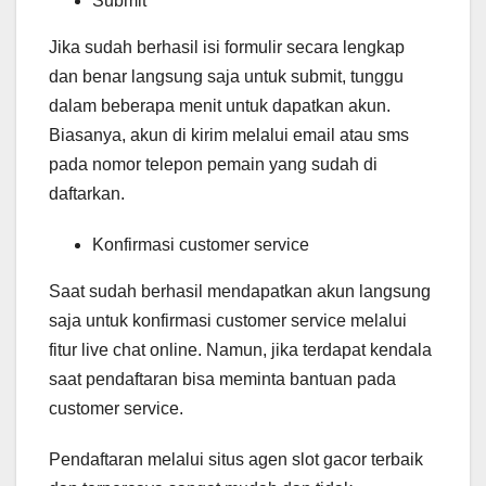
Submit
Jika sudah berhasil isi formulir secara lengkap
dan benar langsung saja untuk submit, tunggu
dalam beberapa menit untuk dapatkan akun.
Biasanya, akun di kirim melalui email atau sms
pada nomor telepon pemain yang sudah di
daftarkan.
Konfirmasi customer service
Saat sudah berhasil mendapatkan akun langsung
saja untuk konfirmasi customer service melalui
fitur live chat online. Namun, jika terdapat kendala
saat pendaftaran bisa meminta bantuan pada
customer service.
Pendaftaran melalui situs agen slot gacor terbaik