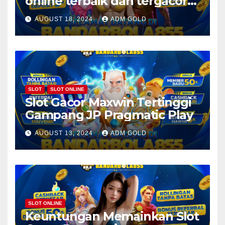
online terbaik dan tergacor
di indonesia
AUGUST 18, 2024
ADM GOLD
SLOT
SLOT ONLINE
Slot Gacor Maxwin Tertinggi
Gampang JP Pragmatic Play
AUGUST 13, 2024
ADM GOLD
SLOT ONLINE
Keuntungan Memainkan Slot