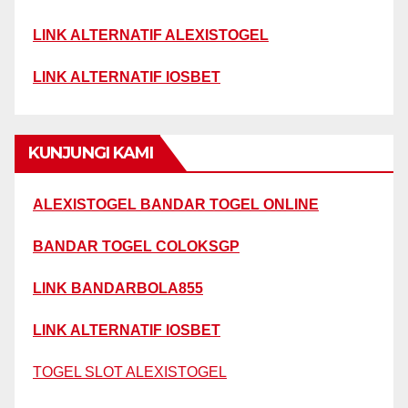
LINK ALTERNATIF ALEXISTOGEL
LINK ALTERNATIF IOSBET
KUNJUNGI KAMI
ALEXISTOGEL BANDAR TOGEL ONLINE
BANDAR TOGEL COLOKSGP
LINK BANDARBOLA855
LINK ALTERNATIF IOSBET
TOGEL SLOT ALEXISTOGEL