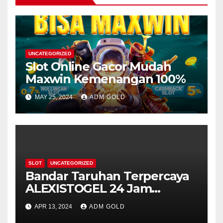
UNCATEGORIZED
Slot Online Gacor Mudah
Maxwin Kemenangan 100%
MAY 25, 2024
ADM GOLD
SLOT
UNCATEGORIZED
Bandar Taruhan Terpercaya
ALEXISTOGEL 24 Jam
Dengan Penawaran Bonus
APR 13, 2024
ADM GOLD
Menguntungkan