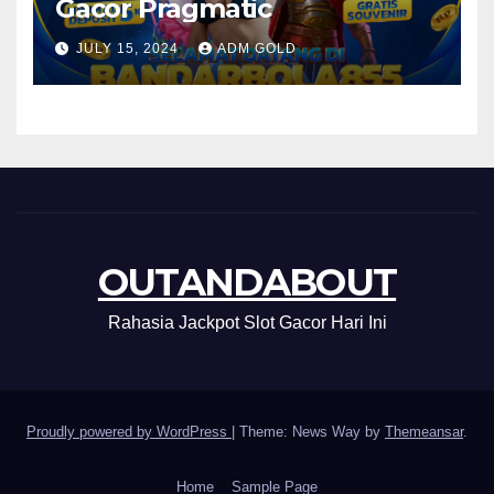
Gacor Pragmatic
JULY 15, 2024
ADM GOLD
OUTANDABOUT
Rahasia Jackpot Slot Gacor Hari Ini
Proudly powered by WordPress
|
Theme: News Way by
Themeansar
.
Home
Sample Page