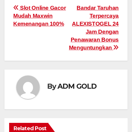
Post
Slot Online Gacor
Bandar Taruhan
Mudah Maxwin
Terpercaya
navigation
Kemenangan 100%
ALEXISTOGEL 24
Jam Dengan
Penawaran Bonus
Menguntungkan
By
ADM GOLD
Related Post