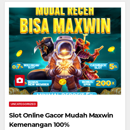
UNCATEGORIZED
Slot Online Gacor Mudah Maxwin
Kemenangan 100%