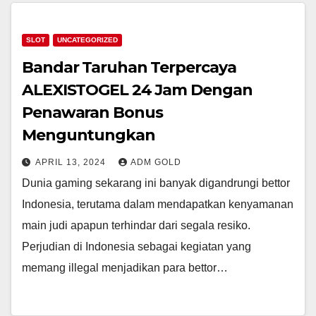
SLOT
UNCATEGORIZED
Bandar Taruhan Terpercaya
ALEXISTOGEL 24 Jam Dengan
Penawaran Bonus
Menguntungkan
APRIL 13, 2024
ADM GOLD
Dunia gaming sekarang ini banyak digandrungi bettor
Indonesia, terutama dalam mendapatkan kenyamanan
main judi apapun terhindar dari segala resiko.
Perjudian di Indonesia sebagai kegiatan yang
memang illegal menjadikan para bettor…