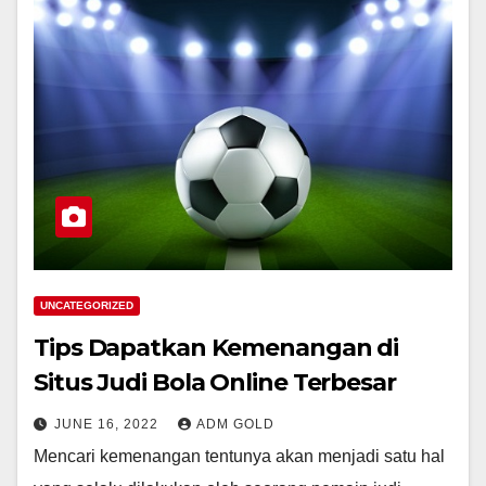
UNCATEGORIZED
Tips Dapatkan Kemenangan di
Situs Judi Bola Online Terbesar
JUNE 16, 2022
ADM GOLD
Mencari kemenangan tentunya akan menjadi satu hal