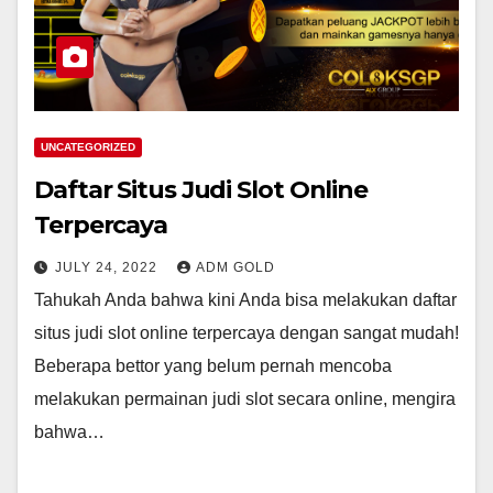
UNCATEGORIZED
Daftar Situs Judi Slot Online
Terpercaya
JULY 24, 2022
ADM GOLD
Tahukah Anda bahwa kini Anda bisa melakukan daftar
situs judi slot online terpercaya dengan sangat mudah!
Beberapa bettor yang belum pernah mencoba
melakukan permainan judi slot secara online, mengira
bahwa…