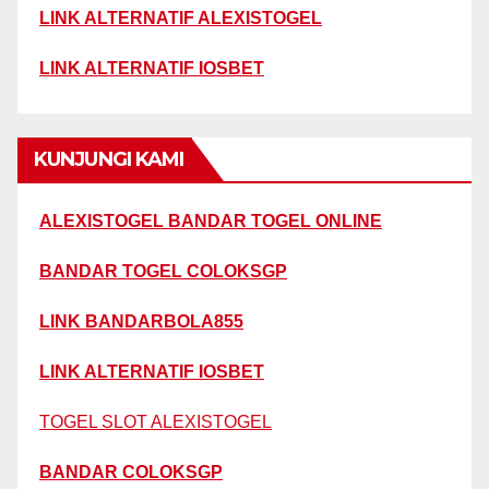
LINK ALTERNATIF ALEXISTOGEL
LINK ALTERNATIF IOSBET
KUNJUNGI KAMI
ALEXISTOGEL BANDAR TOGEL ONLINE
BANDAR TOGEL COLOKSGP
LINK BANDARBOLA855
LINK ALTERNATIF IOSBET
TOGEL SLOT ALEXISTOGEL
BANDAR COLOKSGP