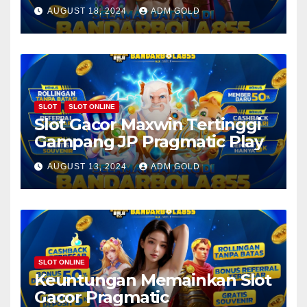
di indonesia
AUGUST 18, 2024
ADM GOLD
SLOT
SLOT ONLINE
Slot Gacor Maxwin Tertinggi
Gampang JP Pragmatic Play
AUGUST 13, 2024
ADM GOLD
SLOT ONLINE
Keuntungan Memainkan Slot
Gacor Pragmatic