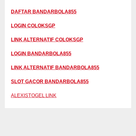
DAFTAR BANDARBOLA855
LOGIN COLOKSGP
LINK ALTERNATIF COLOKSGP
LOGIN BANDARBOLA855
LINK ALTERNATIF BANDARBOLA855
SLOT GACOR BANDARBOLA855
ALEXISTOGEL LINK