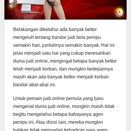
Belakangan diketahui ada banyak bettor
mengeluh tentang bandar judi bola penipu
semakin hari, jumlahnya semakin banyak. Hal ini
jelas menjadi satu hal yang cukup meresahkan
dunia judi online, mengingat betapa banyak bettor
telah menjadi korban, dan mungkin kedepannya
masih akan ada banyak bettor menjadi korban
bandar abal-abal ini.
Untuk pemain judi online pemula yang baru
mengenal dunia judi online, mungkin masih tidak
begitu mengetahui betapa bahayanya agen
penipu ini. Atau disisi lain, mereka mungkin
bahkan tidak menyadari kehadiran para agen-