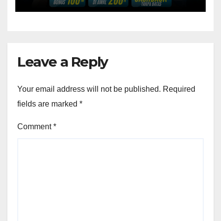
Leave a Reply
Your email address will not be published.
Required
fields are marked
*
Comment
*