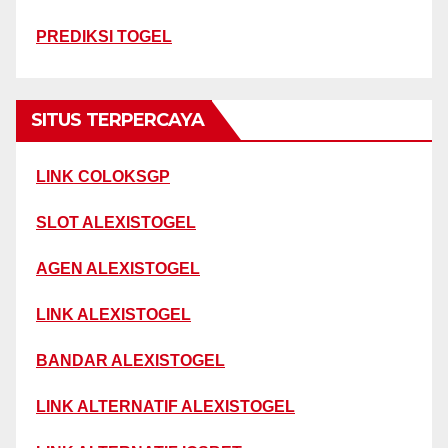
PREDIKSI TOGEL
SITUS TERPERCAYA
LINK COLOKSGP
SLOT ALEXISTOGEL
AGEN ALEXISTOGEL
LINK ALEXISTOGEL
BANDAR ALEXISTOGEL
LINK ALTERNATIF ALEXISTOGEL