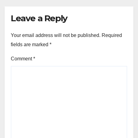
Leave a Reply
Your email address will not be published.
Required
fields are marked
*
Comment
*