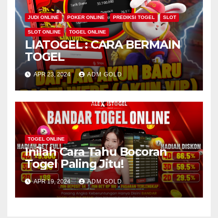
JUDI ONLINE
POKER ONLINE
PREDIKSI TOGEL
SLOT
SLOT ONLINE
TOGEL ONLINE
LIATOGEL : CARA BERMAIN
TOGEL
APR 23, 2024
ADM GOLD
TOGEL ONLINE
Inilah Cara Tahu Bocoran
Togel Paling Jitu!
APR 19, 2024
ADM GOLD