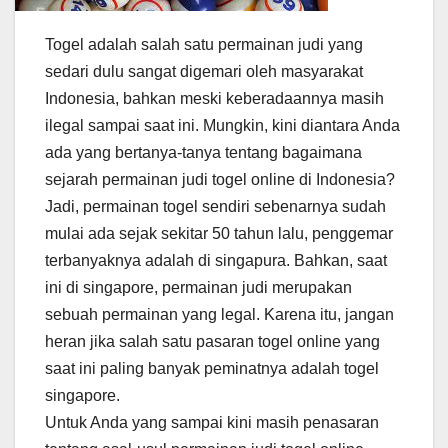
Togel adalah salah satu permainan judi yang
sedari dulu sangat digemari oleh masyarakat
Indonesia, bahkan meski keberadaannya masih
ilegal sampai saat ini. Mungkin, kini diantara Anda
ada yang bertanya-tanya tentang bagaimana
sejarah permainan judi togel online di Indonesia?
Jadi, permainan togel sendiri sebenarnya sudah
mulai ada sejak sekitar 50 tahun lalu, penggemar
terbanyaknya adalah di singapura. Bahkan, saat
ini di singapore, permainan judi merupakan
sebuah permainan yang legal. Karena itu, jangan
heran jika salah satu pasaran togel online yang
saat ini paling banyak peminatnya adalah togel
singapore.
Untuk Anda yang sampai kini masih penasaran