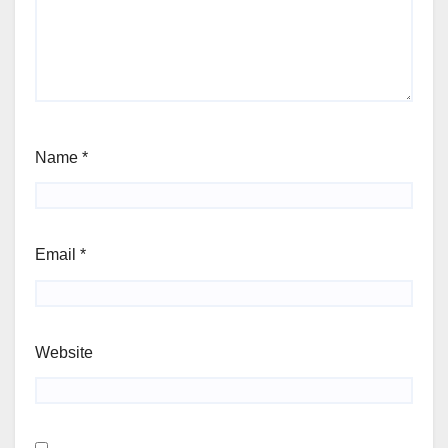
Name
*
Email
*
Website