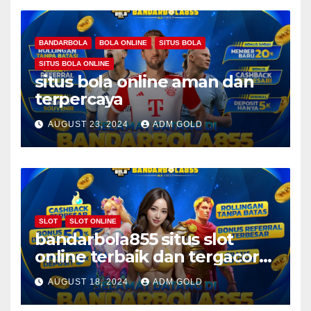
BANDARBOLA
BOLA ONLINE
SITUS BOLA
SITUS BOLA ONLINE
situs bola online aman dan
terpercaya
AUGUST 23, 2024
ADM GOLD
SLOT
SLOT ONLINE
bandarbola855 situs slot
online terbaik dan tergacor
di indonesia
AUGUST 18, 2024
ADM GOLD