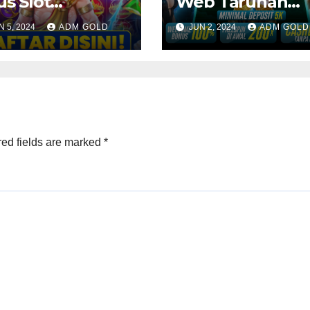
us Slot
Web Taruhan
rpercaya
Resmi Pragmati
N 5, 2024
ADM GOLD
JUN 2, 2024
ADM GOLD
ngan Beragam
Play Banjir JP
lebihannya
Jutaan
ed fields are marked
*