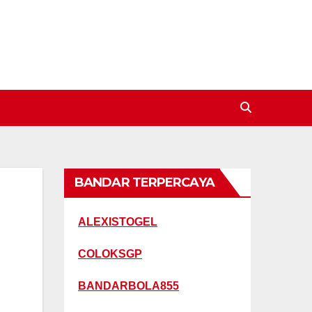
BANDAR TERPERCAYA
ALEXISTOGEL
COLOKSGP
BANDARBOLA855