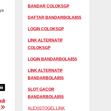
BANDAR COLOKSGP
ya
DAFTAR BANDARBOLA855
LOGIN COLOKSGP
LINK ALTERNATIF
COLOKSGP
LOGIN BANDARBOLA855
i
LINK ALTERNATIF
BANDARBOLA855
SLOT GACOR
BANDARBOLA855
udi
g
ALEXISTOGEL LINK