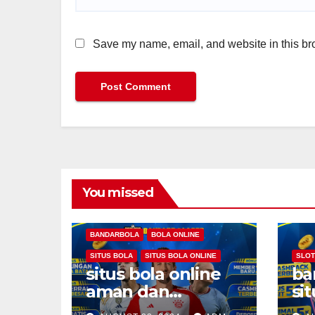
Save my name, email, and website in this bro
You missed
BANDARBOLA
BOLA ONLINE
SITUS BOLA
SITUS BOLA ONLINE
SLOT
situs bola online
ba
aman dan
sit
terpercaya
te