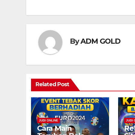
navigation
By
ADM GOLD
Related Post
JUDI ONLINE
JUDI 
Cara Main
Re