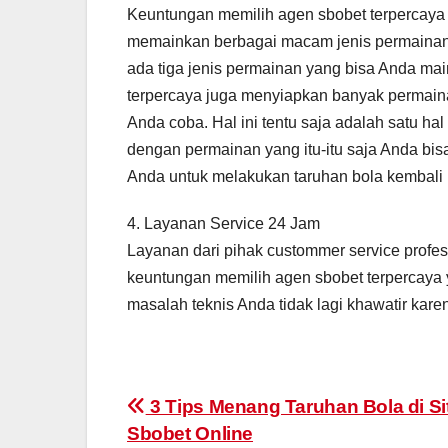
Keuntungan memilih agen sbobet terpercaya
memainkan berbagai macam jenis permainan 
ada tiga jenis permainan yang bisa Anda mai
terpercaya juga menyiapkan banyak permainan
Anda coba. Hal ini tentu saja adalah satu 
dengan permainan yang itu-itu saja Anda bis
Anda untuk melakukan taruhan bola kembali
4. Layanan Service 24 Jam
Layanan dari pihak custommer service profe
keuntungan memilih agen sbobet terpercaya
masalah teknis Anda tidak lagi khawatir kar
Post
3 Tips Menang Taruhan Bola di Si
Sbobet Online