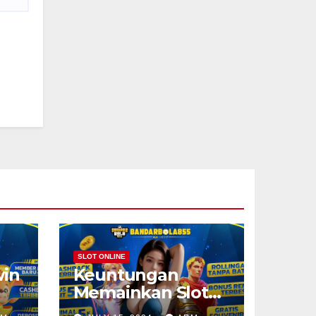
SLOT ONLINE
win
Keuntungan
Memainkan Slot
Gacor Pragmatic