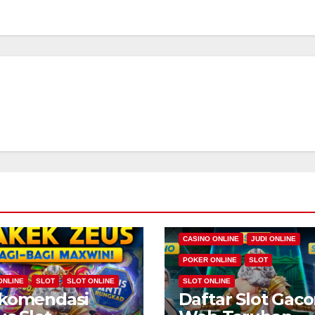
CASINO ONLINE
JUDI ONLINE
POKER ONLINE
SLOT
ONLINE
SLOT
SLOT ONLINE
SLOT ONLINE
komendasi
Daftar Slot Gaco