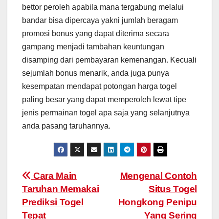
bettor peroleh apabila mana tergabung melalui
bandar bisa dipercaya yakni jumlah beragam
promosi bonus yang dapat diterima secara
gampang menjadi tambahan keuntungan
disamping dari pembayaran kemenangan. Kecuali
sejumlah bonus menarik, anda juga punya
kesempatan mendapat potongan harga togel
paling besar yang dapat memperoleh lewat tipe
jenis permainan togel apa saja yang selanjutnya
anda pasang taruhannya.
Post
Cara Main
Mengenal Contoh
Taruhan Memakai
Situs Togel
navigation
Prediksi Togel
Hongkong Penipu
Tepat
Yang Sering