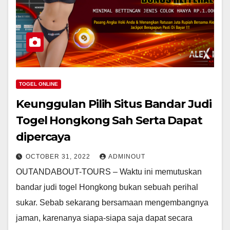
TOGEL ONLINE
Keunggulan Pilih Situs Bandar Judi
Togel Hongkong Sah Serta Dapat
dipercaya
OCTOBER 31, 2022
ADMINOUT
OUTANDABOUT-TOURS – Waktu ini memutuskan
bandar judi togel Hongkong bukan sebuah perihal
sukar. Sebab sekarang bersamaan mengembangnya
jaman, karenanya siapa-siapa saja dapat secara