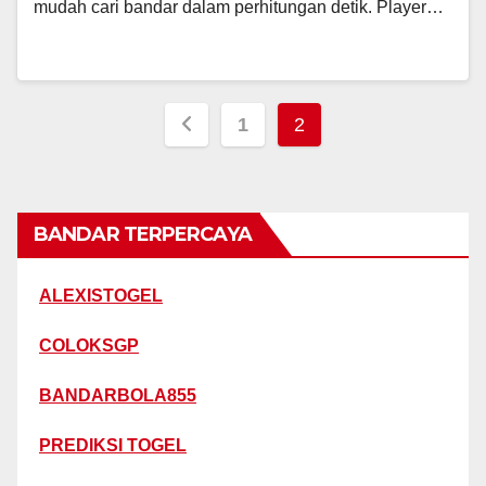
mudah cari bandar dalam perhitungan detik. Player…
Posts
1
2
pagination
BANDAR TERPERCAYA
ALEXISTOGEL
COLOKSGP
BANDARBOLA855
PREDIKSI TOGEL