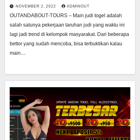
NOVEMBER 2, 2022
ADMINOUT
OUTANDABOUT-TOURS – Main judi togel adalah
salah satunya pekerjaan taruhan judi yang waktu ini
lagi jadi trend di kelompok masyarakat. Dari beberapa
bettor yang sudah mencoba, bisa terbuktikan kalau
main…