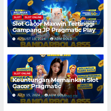
SLOT
SLOT ONLINE
Slot Gacor Maxwin Tertinggi
Gampang JP Pragmatic Play
AUGUST 13, 2024
ADM GOLD
SLOT ONLINE
Keuntungan Memainkan Slot
Gacor Pragmatic
JULY 15, 2024
ADM GOLD