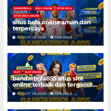
BANDARBOLA
BOLA ONLINE
SITUS BOLA
SITUS BOLA ONLINE
situs bola online aman dan
terpercaya
AUGUST 23, 2024
ADM GOLD
SLOT
SLOT ONLINE
bandarbola855 situs slot
online terbaik dan tergacor
di indonesia
AUGUST 18, 2024
ADM GOLD