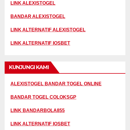
LINK ALEXISTOGEL
BANDAR ALEXISTOGEL
LINK ALTERNATIF ALEXISTOGEL
LINK ALTERNATIF IOSBET
KUNJUNGI KAMI
ALEXISTOGEL BANDAR TOGEL ONLINE
BANDAR TOGEL COLOKSGP
LINK BANDARBOLA855
LINK ALTERNATIF IOSBET