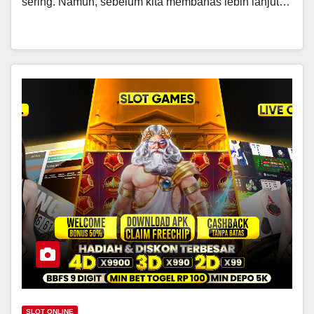
sering. Namun, sebelum kita membahas lebih lanjut…
SLOT ONLINE