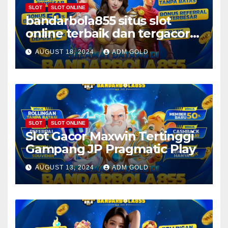
SLOT
SLOT ONLINE
bandarbola855 situs slot
online terbaik dan tergacor
di indonesia
AUGUST 18, 2024
ADM GOLD
SLOT
SLOT ONLINE
Slot Gacor Maxwin Tertinggi
Gampang JP Pragmatic Play
AUGUST 13, 2024
ADM GOLD