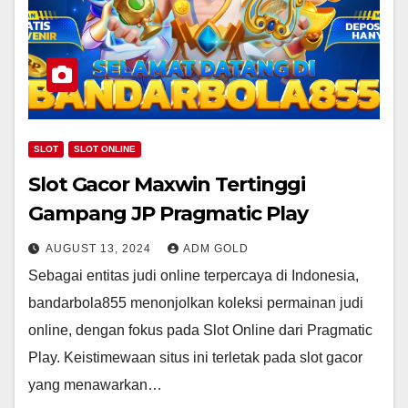
SLOT
SLOT ONLINE
Slot Gacor Maxwin Tertinggi
Gampang JP Pragmatic Play
AUGUST 13, 2024
ADM GOLD
Sebagai entitas judi online terpercaya di Indonesia,
bandarbola855 menonjolkan koleksi permainan judi
online, dengan fokus pada Slot Online dari Pragmatic
Play. Keistimewaan situs ini terletak pada slot gacor
yang menawarkan…