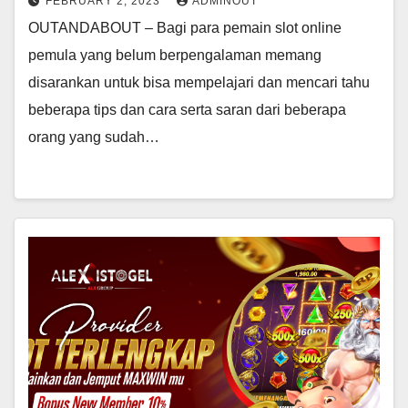
FEBRUARY 2, 2023
ADMINOUT
OUTANDABOUT – Bagi para pemain slot online
pemula yang belum berpengalaman memang
disarankan untuk bisa mempelajari dan mencari tahu
beberapa tips dan cara serta saran dari beberapa
orang yang sudah…