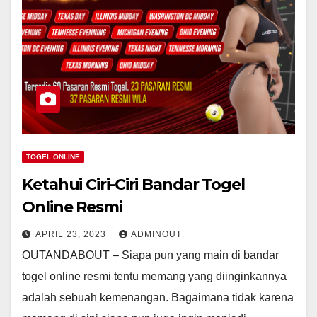
TOGEL ONLINE
Ketahui Ciri-Ciri Bandar Togel
Online Resmi
APRIL 23, 2023
ADMINOUT
OUTANDABOUT – Siapa pun yang main di bandar
togel online resmi tentu memang yang diinginkannya
adalah sebuah kemenangan. Bagaimana tidak karena