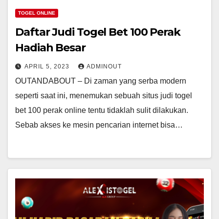
TOGEL ONLINE
Daftar Judi Togel Bet 100 Perak
Hadiah Besar
APRIL 5, 2023
ADMINOUT
OUTANDABOUT – Di zaman yang serba modern
seperti saat ini, menemukan sebuah situs judi togel
bet 100 perak online tentu tidaklah sulit dilakukan.
Sebab akses ke mesin pencarian internet bisa…