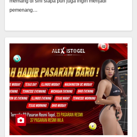
memang di sini siapa pun juga ingin menjadi
pemenang…