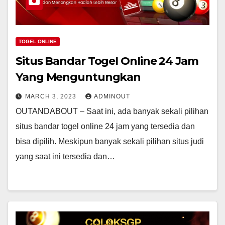
TOGEL ONLINE
Situs Bandar Togel Online 24 Jam
Yang Menguntungkan
MARCH 3, 2023
ADMINOUT
OUTANDABOUT – Saat ini, ada banyak sekali pilihan
situs bandar togel online 24 jam yang tersedia dan
bisa dipilih. Meskipun banyak sekali pilihan situs judi
yang saat ini tersedia dan…