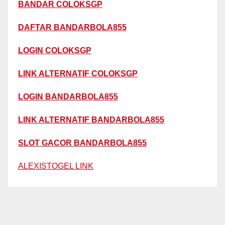
BANDAR COLOKSGP
DAFTAR BANDARBOLA855
LOGIN COLOKSGP
LINK ALTERNATIF COLOKSGP
LOGIN BANDARBOLA855
LINK ALTERNATIF BANDARBOLA855
SLOT GACOR BANDARBOLA855
ALEXISTOGEL LINK