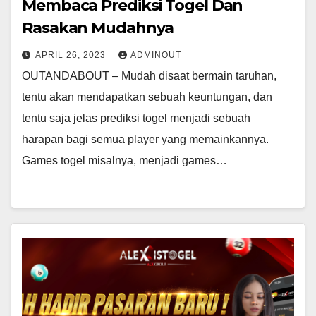
Membaca Prediksi Togel Dan
Rasakan Mudahnya
APRIL 26, 2023
ADMINOUT
OUTANDABOUT – Mudah disaat bermain taruhan,
tentu akan mendapatkan sebuah keuntungan, dan
tentu saja jelas prediksi togel menjadi sebuah
harapan bagi semua player yang memainkannya.
Games togel misalnya, menjadi games…