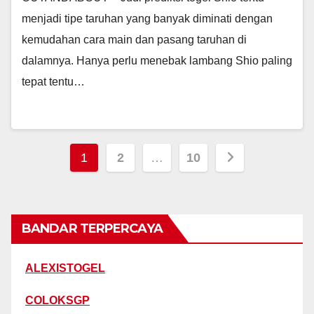
menjadi tipe taruhan yang banyak diminati dengan
kemudahan cara main dan pasang taruhan di
dalamnya. Hanya perlu menebak lambang Shio paling
tepat tentu…
Posts
1
2
…
10
pagination
BANDAR TERPERCAYA
ALEXISTOGEL
COLOKSGP