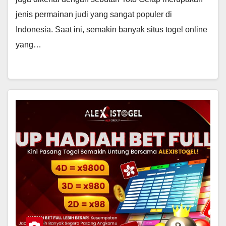
jenis permainan judi yang sangat populer di
Indonesia. Saat ini, semakin banyak situs togel online
yang…