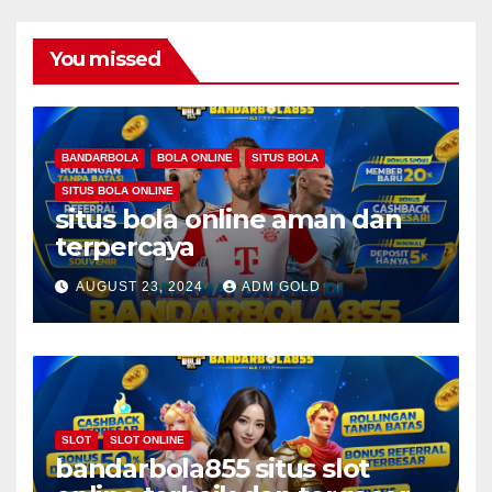
You missed
BANDARBOLA
BOLA ONLINE
SITUS BOLA
SITUS BOLA ONLINE
situs bola online aman dan
terpercaya
AUGUST 23, 2024
ADM GOLD
SLOT
SLOT ONLINE
bandarbola855 situs slot