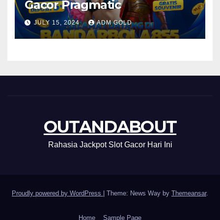
Gacor Pragmatic
JULY 15, 2024
ADM GOLD
OUTANDABOUT
Rahasia Jackpot Slot Gacor Hari Ini
Proudly powered by WordPress
|
Theme: News Way by
Themeansar
.
Home
Sample Page