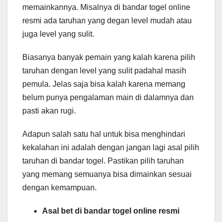
memainkannya. Misalnya di bandar togel online
resmi ada taruhan yang degan level mudah atau
juga level yang sulit.
Biasanya banyak pemain yang kalah karena pilih
taruhan dengan level yang sulit padahal masih
pemula. Jelas saja bisa kalah karena memang
belum punya pengalaman main di dalamnya dan
pasti akan rugi.
Adapun salah satu hal untuk bisa menghindari
kekalahan ini adalah dengan jangan lagi asal pilih
taruhan di bandar togel. Pastikan pilih taruhan
yang memang semuanya bisa dimainkan sesuai
dengan kemampuan.
Asal bet di bandar togel online resmi