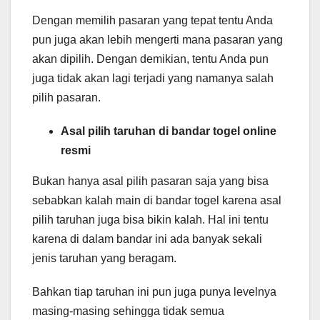
Dengan memilih pasaran yang tepat tentu Anda
pun juga akan lebih mengerti mana pasaran yang
akan dipilih. Dengan demikian, tentu Anda pun
juga tidak akan lagi terjadi yang namanya salah
pilih pasaran.
Asal pilih taruhan di bandar togel online
resmi
Bukan hanya asal pilih pasaran saja yang bisa
sebabkan kalah main di bandar togel karena asal
pilih taruhan juga bisa bikin kalah. Hal ini tentu
karena di dalam bandar ini ada banyak sekali
jenis taruhan yang beragam.
Bahkan tiap taruhan ini pun juga punya levelnya
masing-masing sehingga tidak semua