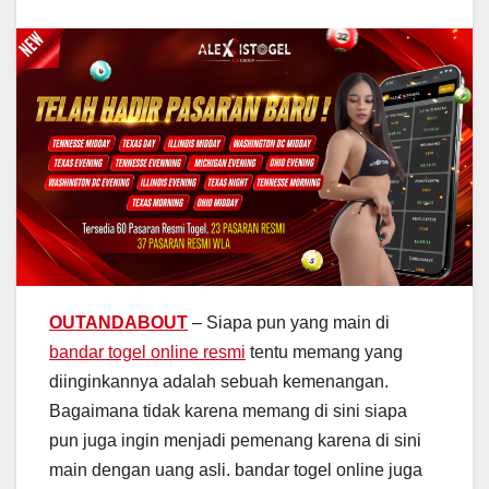
OUTANDABOUT
– Siapa pun yang main di
bandar togel online resmi
tentu memang yang
diinginkannya adalah sebuah kemenangan.
Bagaimana tidak karena memang di sini siapa
pun juga ingin menjadi pemenang karena di sini
main dengan uang asli. bandar togel online juga