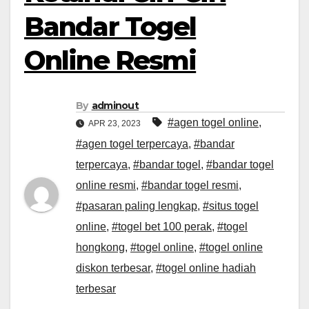
Bandar Togel
Online Resmi
By
adminout
#agen togel online
,
APR 23, 2023
#agen togel terpercaya
,
#bandar
terpercaya
,
#bandar togel
,
#bandar togel
online resmi
,
#bandar togel resmi
,
#pasaran paling lengkap
,
#situs togel
online
,
#togel bet 100 perak
,
#togel
hongkong
,
#togel online
,
#togel online
diskon terbesar
,
#togel online hadiah
terbesar