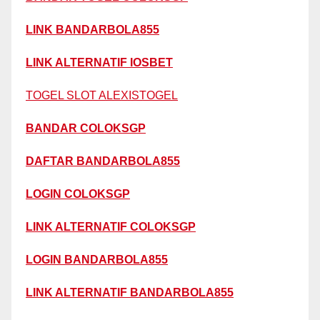
LINK BANDARBOLA855
LINK ALTERNATIF IOSBET
TOGEL SLOT ALEXISTOGEL
BANDAR COLOKSGP
DAFTAR BANDARBOLA855
LOGIN COLOKSGP
LINK ALTERNATIF COLOKSGP
LOGIN BANDARBOLA855
LINK ALTERNATIF BANDARBOLA855