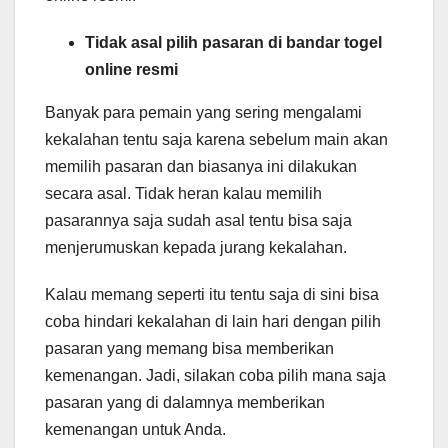
Tidak asal pilih pasaran di bandar togel
online resmi
Banyak para pemain yang sering mengalami
kekalahan tentu saja karena sebelum main akan
memilih pasaran dan biasanya ini dilakukan
secara asal. Tidak heran kalau memilih
pasarannya saja sudah asal tentu bisa saja
menjerumuskan kepada jurang kekalahan.
Kalau memang seperti itu tentu saja di sini bisa
coba hindari kekalahan di lain hari dengan pilih
pasaran yang memang bisa memberikan
kemenangan. Jadi, silakan coba pilih mana saja
pasaran yang di dalamnya memberikan
kemenangan untuk Anda.