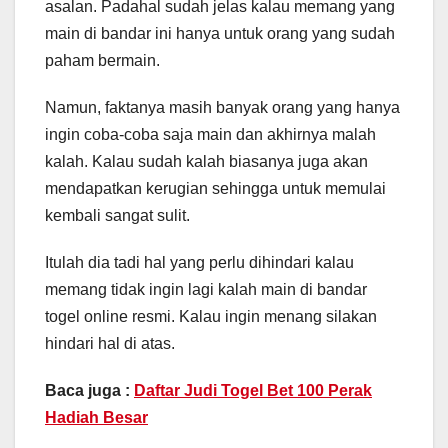
asalan. Padahal sudah jelas kalau memang yang
main di bandar ini hanya untuk orang yang sudah
paham bermain.
Namun, faktanya masih banyak orang yang hanya
ingin coba-coba saja main dan akhirnya malah
kalah. Kalau sudah kalah biasanya juga akan
mendapatkan kerugian sehingga untuk memulai
kembali sangat sulit.
Itulah dia tadi hal yang perlu dihindari kalau
memang tidak ingin lagi kalah main di bandar
togel online resmi. Kalau ingin menang silakan
hindari hal di atas.
Baca juga :
Daftar Judi Togel Bet 100 Perak
Hadiah Besar