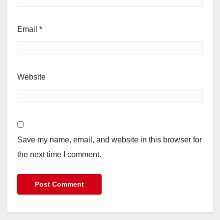
Email
*
Website
Save my name, email, and website in this browser for
the next time I comment.