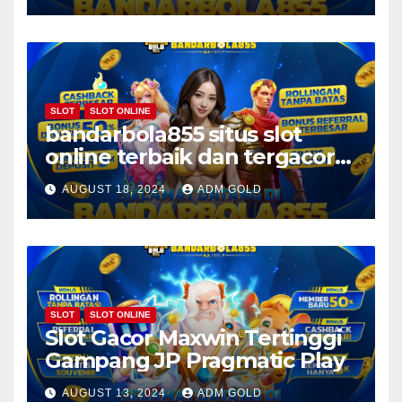
SLOT
SLOT ONLINE
bandarbola855 situs slot
online terbaik dan tergacor
di indonesia
AUGUST 18, 2024
ADM GOLD
SLOT
SLOT ONLINE
Slot Gacor Maxwin Tertinggi
Gampang JP Pragmatic Play
AUGUST 13, 2024
ADM GOLD