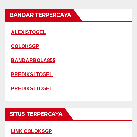
BANDAR TERPERCAYA
ALEXISTOGEL
COLOKSGP
BANDARBOLA855
PREDIKSI TOGEL
PREDIKSI TOGEL
SITUS TERPERCAYA
LINK COLOKSGP