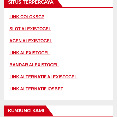
SITUS TERPERCAYA
LINK COLOKSGP
SLOT ALEXISTOGEL
AGEN ALEXISTOGEL
LINK ALEXISTOGEL
BANDAR ALEXISTOGEL
LINK ALTERNATIF ALEXISTOGEL
LINK ALTERNATIF IOSBET
KUNJUNGI KAMI