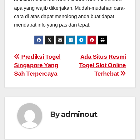
apa yang wajib dikerjakan. Mudah-mudahan cara-
cara di atas dapat menolong anda buat dapat
mendapat info yang pas dan tepat.
Post
Prediksi Togel
Ada Situs Resmi
Singapore Yang
Togel Slot Online
navigation
Sah Terpercaya
Terhebat
By
adminout