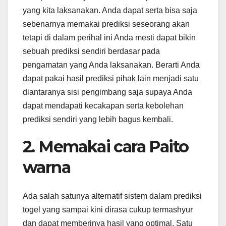
yang kita laksanakan. Anda dapat serta bisa saja
sebenarnya memakai prediksi seseorang akan
tetapi di dalam perihal ini Anda mesti dapat bikin
sebuah prediksi sendiri berdasar pada
pengamatan yang Anda laksanakan. Berarti Anda
dapat pakai hasil prediksi pihak lain menjadi satu
diantaranya sisi pengimbang saja supaya Anda
dapat mendapati kecakapan serta kebolehan
prediksi sendiri yang lebih bagus kembali.
2. Memakai cara Paito
warna
Ada salah satunya alternatif sistem dalam prediksi
togel yang sampai kini dirasa cukup termashyur
dan dapat memberinya hasil yang optimal. Satu