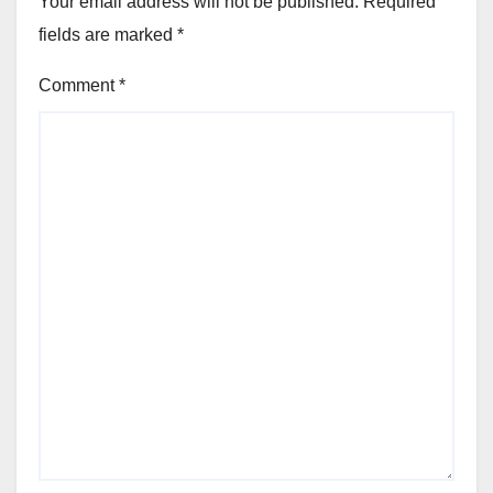
Your email address will not be published.
Required
fields are marked
*
Comment
*