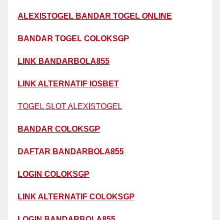
ALEXISTOGEL BANDAR TOGEL ONLINE
BANDAR TOGEL COLOKSGP
LINK BANDARBOLA855
LINK ALTERNATIF IOSBET
TOGEL SLOT ALEXISTOGEL
BANDAR COLOKSGP
DAFTAR BANDARBOLA855
LOGIN COLOKSGP
LINK ALTERNATIF COLOKSGP
LOGIN BANDARBOLA855