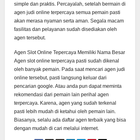
simple dan praktis. Percayalah, setelah bermain di
agen judi online terpercaya semua pemain pasti
akan merasa nyaman serta aman. Segala macam
fasilitas dan pelayanan sudah disediakan oleh
agen tersebut.
Agen Slot Online Tepercaya Memiliki Nama Besar
Agen slot online terpercaya pasti sudah dikenal
oleh banyak pemain. Pada saat mencari agen judi
online tersebut, pasti langsung keluar dari
pencarian google. Atau anda pun dapat meminta
rekomendasi dari pemain lain perihal agen
terpercaya. Karena, agen yang sudah terkenal
pasti lebih mudah di ketahui oleh pemain lain.
Biasanya, selalu ada daftar agen terbaik yang bisa
dengan mudah di cari melalui internet.