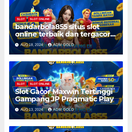
SLOT
SLOT ONLINE
bandarbola855 situs slot
online terbaik dan tergacor
di indonesia
AUG 18, 2024
ADM GOLD
SLOT
SLOT ONLINE
Slot Gacor Maxwin Tertinggi
Gampang JP Pragmatic Play
AUG 13, 2024
ADM GOLD