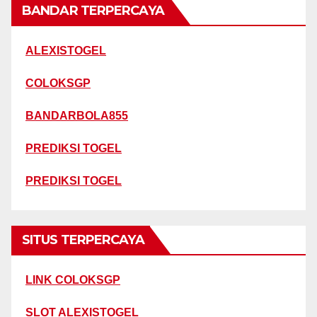
BANDAR TERPERCAYA
ALEXISTOGEL
COLOKSGP
BANDARBOLA855
PREDIKSI TOGEL
PREDIKSI TOGEL
SITUS TERPERCAYA
LINK COLOKSGP
SLOT ALEXISTOGEL