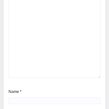
Name
*