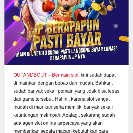
OUTANDBOUT
–
Bermain slot
, kini sudah dapat
di mainkan dengan bebas dan mudah. Bahkan,
sudah banyak sekali pemain yang tidak bisa lepas
dari game tersebut. Hal ini, karena slot sangat
mudah di mainkan serta memiliki banyak sekali
keuntungan melimpah. Apalagi, sekarang sudah
ada agen slot online terpercaya yang akan
memberikan segala macam kebutuhkan para