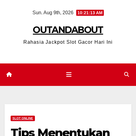
Skip
Sun. Aug 9th, 2026
10:21:14 AM
to
content
OUTANDABOUT
Rahasia Jackpot Slot Gacor Hari Ini
SLOT ONLINE
Tips Menentukan