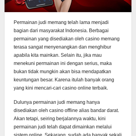
Permainan judi memang telah lama menjadi
bagian dari masyarakat Indonesia. Berbagai
permainan yang disediakan oleh casino memang
terasa sangat menyenangkan dan menghibur
apabila kita mainkan. Selain itu, jika mau
menekuni permainan ini dengan serius, maka
bukan tidak mungkin akan bisa mendapatkan
keuntungan besar. Karena itulah banyak orang
yang kini mencari-cari casino online terbaik.
Dulunya permainan judi memang hanya
disediakan oleh casino offline alias bandar darat.
Akan tetapi, seiring berjalannya waktu, kini
permainan judi telah dapat dimainkan melalui
sistem online. Sekarang, sudah ada banyak sekali