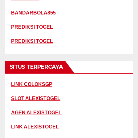
BANDARBOLA855
PREDIKSI TOGEL
PREDIKSI TOGEL
SITUS TERPERCAYA
LINK COLOKSGP
SLOT ALEXISTOGEL
AGEN ALEXISTOGEL
LINK ALEXISTOGEL