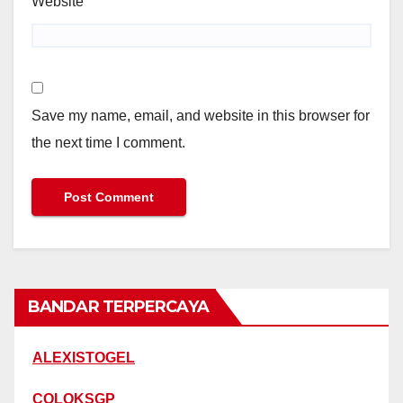
Website
Save my name, email, and website in this browser for
the next time I comment.
BANDAR TERPERCAYA
ALEXISTOGEL
COLOKSGP