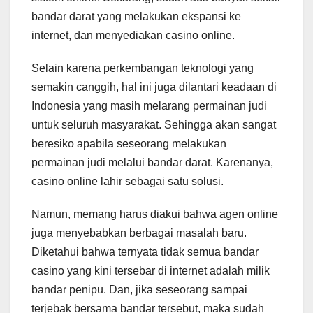
bandar darat yang melakukan ekspansi ke
internet, dan menyediakan casino online.
Selain karena perkembangan teknologi yang
semakin canggih, hal ini juga dilantari keadaan di
Indonesia yang masih melarang permainan judi
untuk seluruh masyarakat. Sehingga akan sangat
beresiko apabila seseorang melakukan
permainan judi melalui bandar darat. Karenanya,
casino online lahir sebagai satu solusi.
Namun, memang harus diakui bahwa agen online
juga menyebabkan berbagai masalah baru.
Diketahui bahwa ternyata tidak semua bandar
casino yang kini tersebar di internet adalah milik
bandar penipu. Dan, jika seseorang sampai
terjebak bersama bandar tersebut, maka sudah