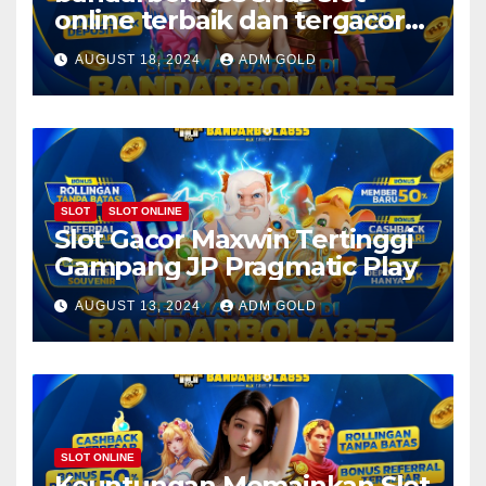
online terbaik dan tergacor
di indonesia
AUGUST 18, 2024
ADM GOLD
SLOT
SLOT ONLINE
Slot Gacor Maxwin Tertinggi
Gampang JP Pragmatic Play
AUGUST 13, 2024
ADM GOLD
SLOT ONLINE
Keuntungan Memainkan Slot