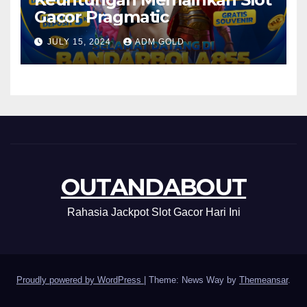
Gacor Pragmatic
JULY 15, 2024
ADM GOLD
OUTANDABOUT
Rahasia Jackpot Slot Gacor Hari Ini
Proudly powered by WordPress
|
Theme: News Way by
Themeansar
.