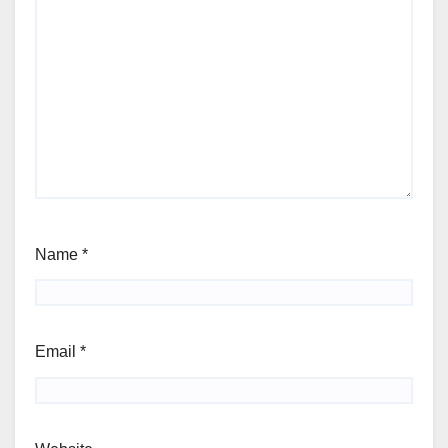
Name
*
Email
*