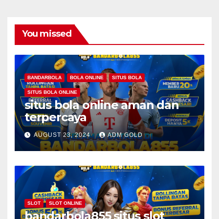
You missed
BANDARBOLA
BOLA ONLINE
SITUS BOLA
SITUS BOLA ONLINE
situs bola online aman dan
terpercaya
AUGUST 23, 2024
ADM GOLD
SLOT
SLOT ONLINE
bandarbola855 situs slot