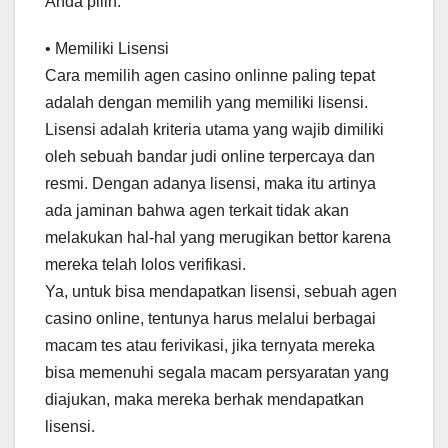
Anda pilih.
• Memiliki Lisensi
Cara memilih agen casino onlinne paling tepat
adalah dengan memilih yang memiliki lisensi.
Lisensi adalah kriteria utama yang wajib dimiliki
oleh sebuah bandar judi online terpercaya dan
resmi. Dengan adanya lisensi, maka itu artinya
ada jaminan bahwa agen terkait tidak akan
melakukan hal-hal yang merugikan bettor karena
mereka telah lolos verifikasi.
Ya, untuk bisa mendapatkan lisensi, sebuah agen
casino online, tentunya harus melalui berbagai
macam tes atau ferivikasi, jika ternyata mereka
bisa memenuhi segala macam persyaratan yang
diajukan, maka mereka berhak mendapatkan
lisensi.