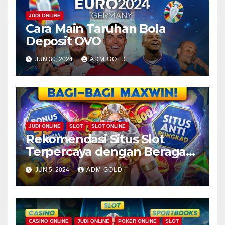
JUDI ONLINE
Cara Main Taruhan Bola
Deposit OVO
JUN 30, 2024
ADM GOLD
JUDI ONLINE
SLOT
SLOT ONLINE
Rekomendasi Situs Slot
Terpercaya dengan Beragam
Kelebihannya
JUN 5, 2024
ADM GOLD
CASINO ONLINE
JUDI ONLINE
POKER ONLINE
SLOT