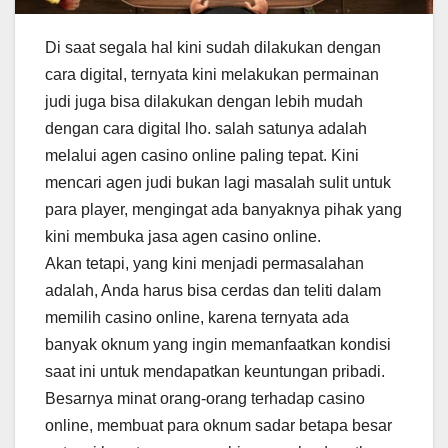
Di saat segala hal kini sudah dilakukan dengan
cara digital, ternyata kini melakukan permainan
judi juga bisa dilakukan dengan lebih mudah
dengan cara digital lho. salah satunya adalah
melalui agen casino online paling tepat. Kini
mencari agen judi bukan lagi masalah sulit untuk
para player, mengingat ada banyaknya pihak yang
kini membuka jasa agen casino online.
Akan tetapi, yang kini menjadi permasalahan
adalah, Anda harus bisa cerdas dan teliti dalam
memilih casino online, karena ternyata ada
banyak oknum yang ingin memanfaatkan kondisi
saat ini untuk mendapatkan keuntungan pribadi.
Besarnya minat orang-orang terhadap casino
online, membuat para oknum sadar betapa besar