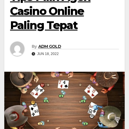
Casino Online
Paling Tepat
By
ADM GOLD
JUN 18, 2022