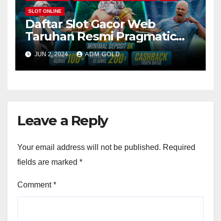
SLOT ONLINE
Daftar Slot Gacor Web
Taruhan Resmi Pragmatic
Play Banjir JP Jutaan
JUN 2, 2024
ADM GOLD
Leave a Reply
Your email address will not be published.
Required
fields are marked
*
Comment
*