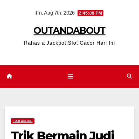
Skip
Fri. Aug 7th, 2026
2:45:09 PM
to
content
OUTANDABOUT
Rahasia Jackpot Slot Gacor Hari Ini
JUDI ONLINE
Trik Bermain Judi