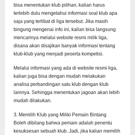
bisa menentukan klub pilihan, kalian harus
terlebih dulu mengetahui informasi soal klub apa
saja yang terlibat di liga tersebut. Jika masih
bingung mengenai info ini, kalian bisa langsung
mencarinya melalui website resmi milik liga,
disana akan disajikan banyak informasi tentang
klub-klub yang menjadi peserta kompetisi.
Melalui informasi yang ada di website resmi liga,
kalian juga bisa dengan mudah melakukan
analisa perbandingan satu klub dengan klub
lainnya. Sehingga menentukan jagoan akan lebih
mudah dilakukan.
3. Memilih Klub yang Miliki Pemain Bintang
Boleh dibilang bahwa pemain adalah penentu
kesuksesan sebuah klub. Jadi, jika kalian memilih