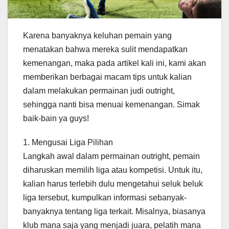
Karena banyaknya keluhan pemain yang
menatakan bahwa mereka sulit mendapatkan
kemenangan, maka pada artikel kali ini, kami akan
memberikan berbagai macam tips untuk kalian
dalam melakukan permainan judi outright,
sehingga nanti bisa menuai kemenangan. Simak
baik-bain ya guys!
1. Mengusai Liga Pilihan
Langkah awal dalam permainan outright, pemain
diharuskan memilih liga atau kompetisi. Untuk itu,
kalian harus terlebih dulu mengetahui seluk beluk
liga tersebut, kumpulkan informasi sebanyak-
banyaknya tentang liga terkait. Misalnya, biasanya
klub mana saja yang menjadi juara, pelatih mana