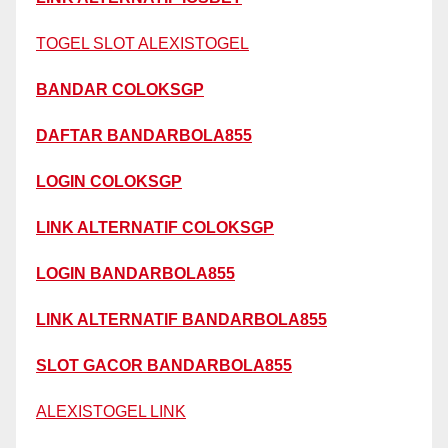
TOGEL SLOT ALEXISTOGEL
BANDAR COLOKSGP
DAFTAR BANDARBOLA855
LOGIN COLOKSGP
LINK ALTERNATIF COLOKSGP
LOGIN BANDARBOLA855
LINK ALTERNATIF BANDARBOLA855
SLOT GACOR BANDARBOLA855
ALEXISTOGEL LINK