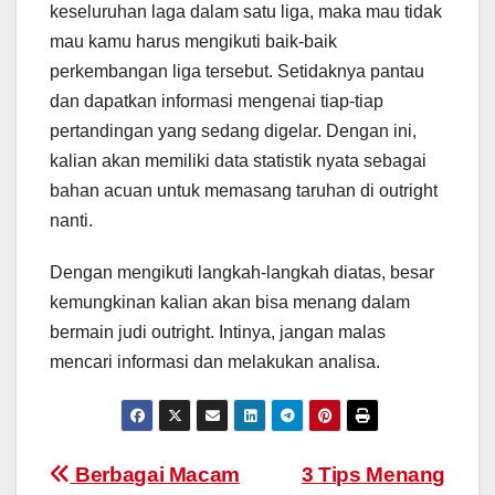
keseluruhan laga dalam satu liga, maka mau tidak
mau kamu harus mengikuti baik-baik
perkembangan liga tersebut. Setidaknya pantau
dan dapatkan informasi mengenai tiap-tiap
pertandingan yang sedang digelar. Dengan ini,
kalian akan memiliki data statistik nyata sebagai
bahan acuan untuk memasang taruhan di outright
nanti.
Dengan mengikuti langkah-langkah diatas, besar
kemungkinan kalian akan bisa menang dalam
bermain judi outright. Intinya, jangan malas
mencari informasi dan melakukan analisa.
Post
Berbagai Macam
3 Tips Menang