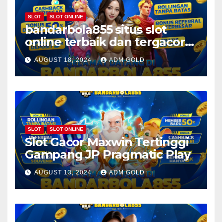
SLOT
SLOT ONLINE
bandarbola855 situs slot
online terbaik dan tergacor
di indonesia
AUGUST 18, 2024
ADM GOLD
SLOT
SLOT ONLINE
Slot Gacor Maxwin Tertinggi
Gampang JP Pragmatic Play
AUGUST 13, 2024
ADM GOLD