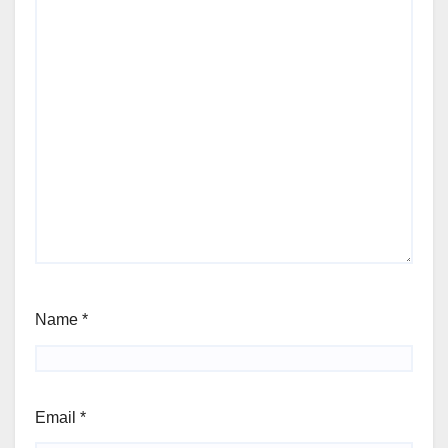
Name
*
Email
*