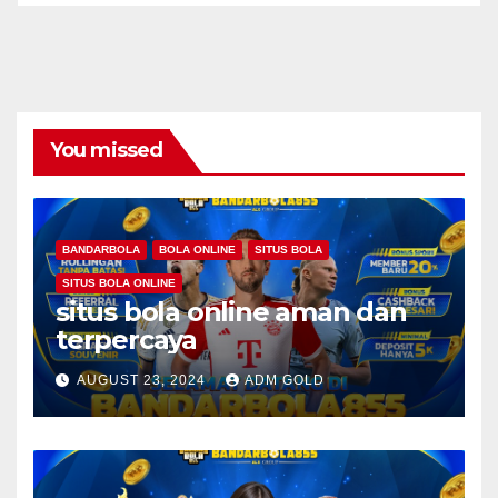
You missed
BANDARBOLA
BOLA ONLINE
SITUS BOLA
SITUS BOLA ONLINE
situs bola online aman dan
terpercaya
AUGUST 23, 2024
ADM GOLD