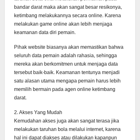
bandar darat maka akan sangat besar resikonya,
ketimbang melakukannya secara online. Karena
melakukan game online akan lebih menjaga
keamanan data diri pemain.
Pihak website biasanya akan memastikan bahwa
seluruh data pemain adalah rahasia, sehingga
mereka akan berkomitmen untuk menjaga data
tersebut baik-baik. Keamanan tentunya menjadi
satu alasan utama mengapa pemain harus lebih
memilih bermain pada agen online ketimbang
darat.
2. Akses Yang Mudah
Kemudahan akses juga akan sangat terasa jika
melakukan taruhan bola melalui internet, karena
hal ini dapat diakses atau dilakukan kapanpun