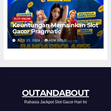
SLOT ONLINE
Keuntungan Memainkan Slot
Gacor Pragmatic
JULY 15, 2024
ADM GOLD
OUTANDABOUT
Rahasia Jackpot Slot Gacor Hari Ini