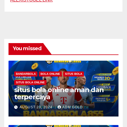
You missed
BANDARBOLA
BOLA ONLINE
SITUS BOLA
SITUS BOLA ONLINE
situs bola online aman dan
terpercaya
AUGUST 23, 2024
ADM GOLD