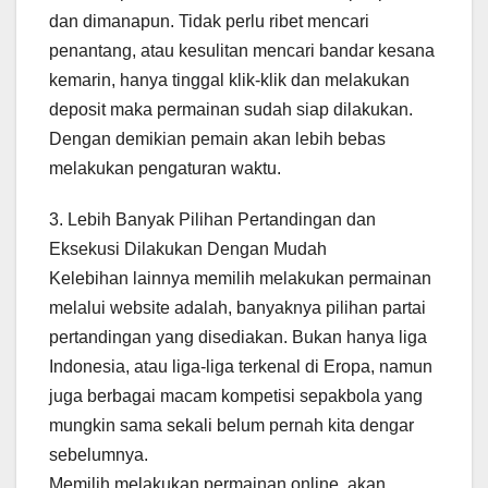
dan dimanapun. Tidak perlu ribet mencari
penantang, atau kesulitan mencari bandar kesana
kemarin, hanya tinggal klik-klik dan melakukan
deposit maka permainan sudah siap dilakukan.
Dengan demikian pemain akan lebih bebas
melakukan pengaturan waktu.
3. Lebih Banyak Pilihan Pertandingan dan
Eksekusi Dilakukan Dengan Mudah
Kelebihan lainnya memilih melakukan permainan
melalui website adalah, banyaknya pilihan partai
pertandingan yang disediakan. Bukan hanya liga
Indonesia, atau liga-liga terkenal di Eropa, namun
juga berbagai macam kompetisi sepakbola yang
mungkin sama sekali belum pernah kita dengar
sebelumnya.
Memilih melakukan permainan online, akan