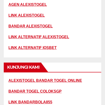
AGEN ALEXISTOGEL
LINK ALEXISTOGEL
BANDAR ALEXISTOGEL
LINK ALTERNATIF ALEXISTOGEL
LINK ALTERNATIF IOSBET
KUNJUNGI KAMI
ALEXISTOGEL BANDAR TOGEL ONLINE
BANDAR TOGEL COLOKSGP
LINK BANDARBOLA855