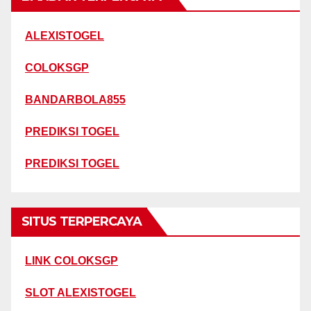
ALEXISTOGEL
COLOKSGP
BANDARBOLA855
PREDIKSI TOGEL
PREDIKSI TOGEL
SITUS TERPERCAYA
LINK COLOKSGP
SLOT ALEXISTOGEL