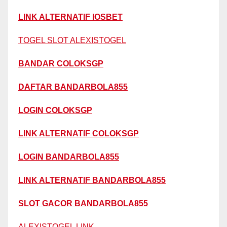
LINK ALTERNATIF IOSBET
TOGEL SLOT ALEXISTOGEL
BANDAR COLOKSGP
DAFTAR BANDARBOLA855
LOGIN COLOKSGP
LINK ALTERNATIF COLOKSGP
LOGIN BANDARBOLA855
LINK ALTERNATIF BANDARBOLA855
SLOT GACOR BANDARBOLA855
ALEXISTOGEL LINK