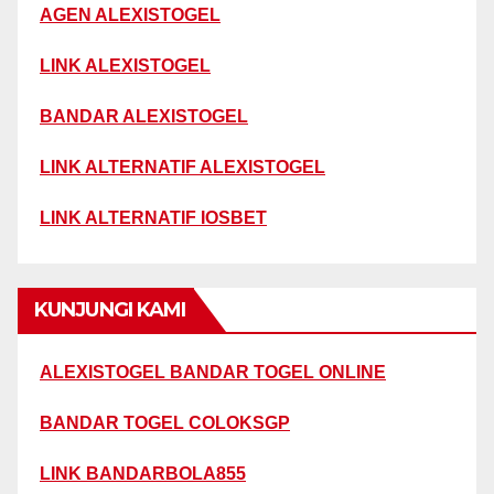
AGEN ALEXISTOGEL
LINK ALEXISTOGEL
BANDAR ALEXISTOGEL
LINK ALTERNATIF ALEXISTOGEL
LINK ALTERNATIF IOSBET
KUNJUNGI KAMI
ALEXISTOGEL BANDAR TOGEL ONLINE
BANDAR TOGEL COLOKSGP
LINK BANDARBOLA855