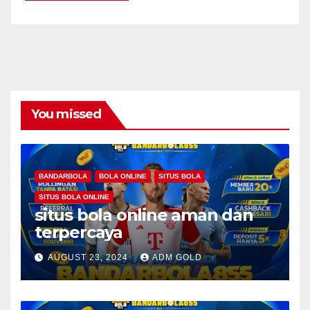
You missed
BANDARBOLA
BOLA ONLINE
SITUS BOLA
SITUS BOLA ONLINE
situs bola online aman dan
terpercaya
AUGUST 23, 2024
ADM GOLD