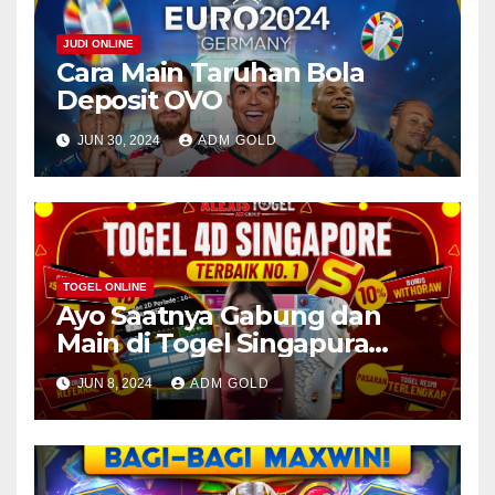
JUDI ONLINE
Cara Main Taruhan Bola
Deposit OVO
JUN 30, 2024
ADM GOLD
TOGEL ONLINE
Ayo Saatnya Gabung dan
Main di Togel Singapura
Sekarang Juga!
JUN 8, 2024
ADM GOLD