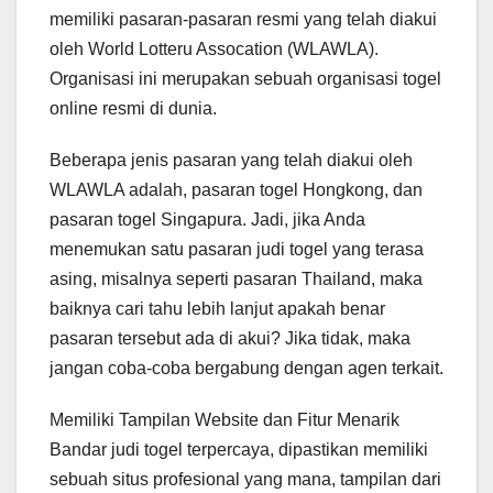
memiliki pasaran-pasaran resmi yang telah diakui
oleh World Lotteru Assocation (WLAWLA).
Organisasi ini merupakan sebuah organisasi togel
online resmi di dunia.
Beberapa jenis pasaran yang telah diakui oleh
WLAWLA adalah, pasaran togel Hongkong, dan
pasaran togel Singapura. Jadi, jika Anda
menemukan satu pasaran judi togel yang terasa
asing, misalnya seperti pasaran Thailand, maka
baiknya cari tahu lebih lanjut apakah benar
pasaran tersebut ada di akui? Jika tidak, maka
jangan coba-coba bergabung dengan agen terkait.
Memiliki Tampilan Website dan Fitur Menarik
Bandar judi togel terpercaya, dipastikan memiliki
sebuah situs profesional yang mana, tampilan dari