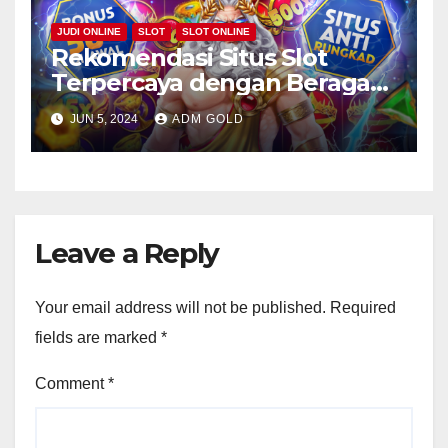
JUDI ONLINE
SLOT
SLOT ONLINE
Rekomendasi Situs Slot
Terpercaya dengan Beragam
Kelebihannya
JUN 5, 2024
ADM GOLD
Leave a Reply
Your email address will not be published.
Required
fields are marked
*
Comment
*