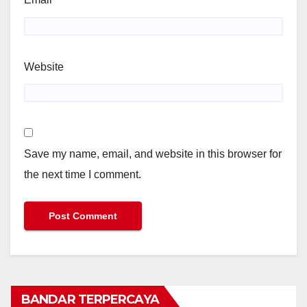
Website
Save my name, email, and website in this browser for
the next time I comment.
BANDAR TERPERCAYA