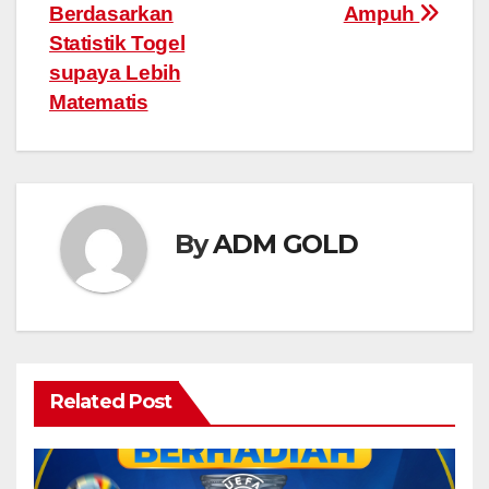
navigation
Berdasarkan
Ampuh
Statistik Togel
supaya Lebih
Matematis
By
ADM GOLD
Related Post