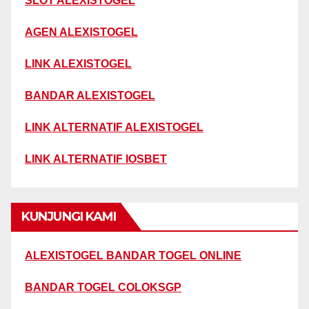
SLOT ALEXISTOGEL
AGEN ALEXISTOGEL
LINK ALEXISTOGEL
BANDAR ALEXISTOGEL
LINK ALTERNATIF ALEXISTOGEL
LINK ALTERNATIF IOSBET
KUNJUNGI KAMI
ALEXISTOGEL BANDAR TOGEL ONLINE
BANDAR TOGEL COLOKSGP