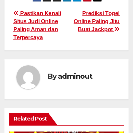
Post
Pastikan Kenali
Prediksi Togel
Situs Judi Online
Online Paling Jitu
navigation
Paling Aman dan
Buat Jackpot
Terpercaya
By
adminout
Related Post