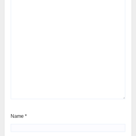
Name
*