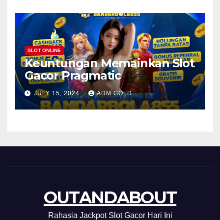
SLOT ONLINE
Keuntungan Memainkan Slot
Gacor Pragmatic
JULY 15, 2024
ADM GOLD
OUTANDABOUT
Rahasia Jackpot Slot Gacor Hari Ini