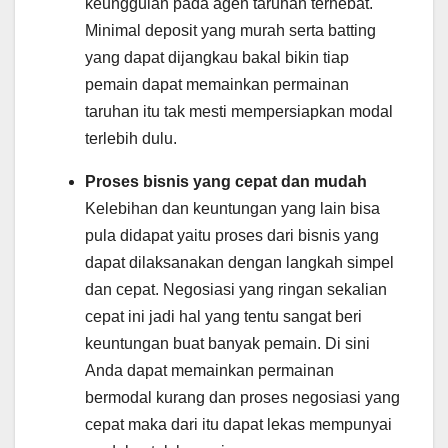
keunggulan pada agen taruhan terhebat.
Minimal deposit yang murah serta batting
yang dapat dijangkau bakal bikin tiap
pemain dapat memainkan permainan
taruhan itu tak mesti mempersiapkan modal
terlebih dulu.
Proses bisnis yang cepat dan mudah
Kelebihan dan keuntungan yang lain bisa
pula didapat yaitu proses dari bisnis yang
dapat dilaksanakan dengan langkah simpel
dan cepat. Negosiasi yang ringan sekalian
cepat ini jadi hal yang tentu sangat beri
keuntungan buat banyak pemain. Di sini
Anda dapat memainkan permainan
bermodal kurang dan proses negosiasi yang
cepat maka dari itu dapat lekas mempunyai