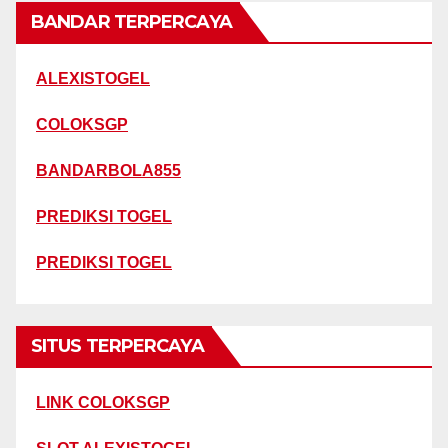
BANDAR TERPERCAYA
ALEXISTOGEL
COLOKSGP
BANDARBOLA855
PREDIKSI TOGEL
PREDIKSI TOGEL
SITUS TERPERCAYA
LINK COLOKSGP