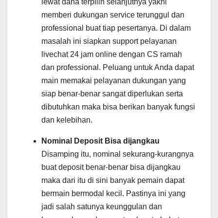
lewat dana terpilih selanjutnya yakni
memberi dukungan service terunggul dan
professional buat tiap pesertanya. Di dalam
masalah ini siapkan support pelayanan
livechat 24 jam online dengan CS ramah
dan professional. Peluang untuk Anda dapat
main memakai pelayanan dukungan yang
siap benar-benar sangat diperlukan serta
dibutuhkan maka bisa berikan banyak fungsi
dan kelebihan.
Nominal Deposit Bisa dijangkau
Disamping itu, nominal sekurang-kurangnya
buat deposit benar-benar bisa dijangkau
maka dari itu di sini banyak pemain dapat
bermain bermodal kecil. Pastinya ini yang
jadi salah satunya keunggulan dan