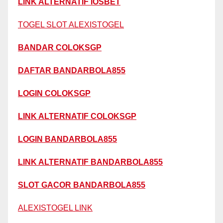
LINK ALTERNATIF IOSBET
TOGEL SLOT ALEXISTOGEL
BANDAR COLOKSGP
DAFTAR BANDARBOLA855
LOGIN COLOKSGP
LINK ALTERNATIF COLOKSGP
LOGIN BANDARBOLA855
LINK ALTERNATIF BANDARBOLA855
SLOT GACOR BANDARBOLA855
ALEXISTOGEL LINK