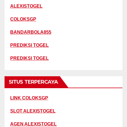
ALEXISTOGEL
COLOKSGP
BANDARBOLA855
PREDIKSI TOGEL
PREDIKSI TOGEL
SITUS TERPERCAYA
LINK COLOKSGP
SLOT ALEXISTOGEL
AGEN ALEXISTOGEL