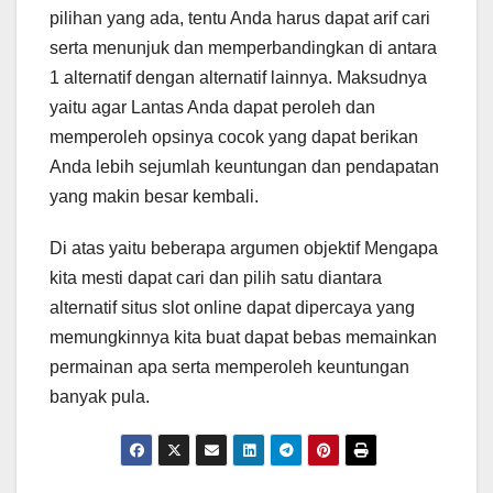
pilihan yang ada, tentu Anda harus dapat arif cari
serta menunjuk dan memperbandingkan di antara
1 alternatif dengan alternatif lainnya. Maksudnya
yaitu agar Lantas Anda dapat peroleh dan
memperoleh opsinya cocok yang dapat berikan
Anda lebih sejumlah keuntungan dan pendapatan
yang makin besar kembali.
Di atas yaitu beberapa argumen objektif Mengapa
kita mesti dapat cari dan pilih satu diantara
alternatif situs slot online dapat dipercaya yang
memungkinnya kita buat dapat bebas memainkan
permainan apa serta memperoleh keuntungan
banyak pula.