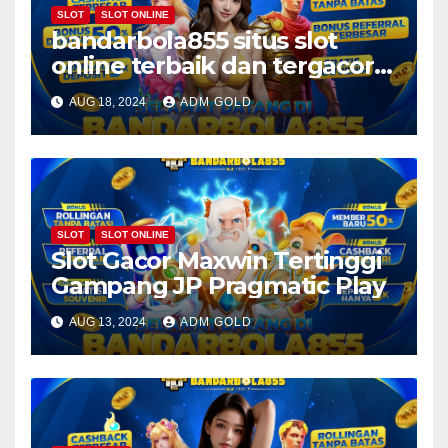
SLOT
SLOT ONLINE
bandarbola855 situs slot
online terbaik dan tergacor
di indonesia
AUG 18, 2024
ADM GOLD
SLOT
SLOT ONLINE
Slot Gacor Maxwin Tertinggi
Gampang JP Pragmatic Play
AUG 13, 2024
ADM GOLD