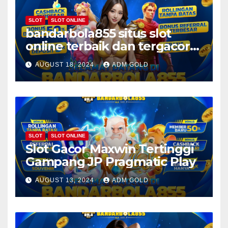
SLOT
SLOT ONLINE
bandarbola855 situs slot
online terbaik dan tergacor
di indonesia
AUGUST 18, 2024
ADM GOLD
SLOT
SLOT ONLINE
Slot Gacor Maxwin Tertinggi
Gampang JP Pragmatic Play
AUGUST 13, 2024
ADM GOLD