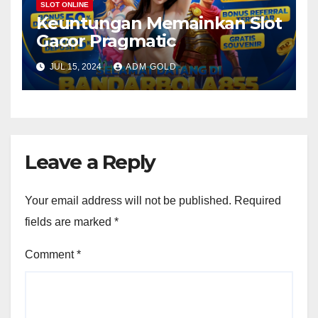
SLOT ONLINE
Keuntungan Memainkan Slot
Gacor Pragmatic
JUL 15, 2024
ADM GOLD
Leave a Reply
Your email address will not be published.
Required
fields are marked
*
Comment
*