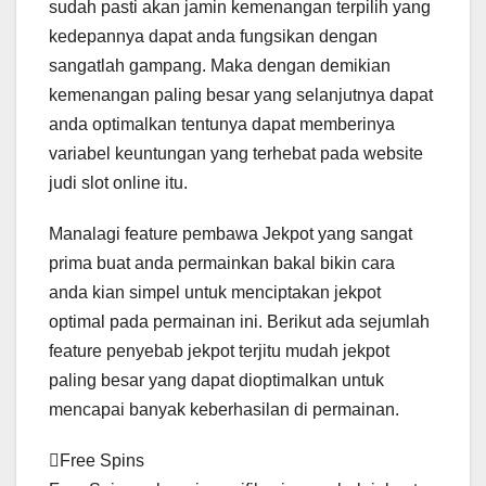
sudah pasti akan jamin kemenangan terpilih yang
kedepannya dapat anda fungsikan dengan
sangatlah gampang. Maka dengan demikian
kemenangan paling besar yang selanjutnya dapat
anda optimalkan tentunya dapat memberinya
variabel keuntungan yang terhebat pada website
judi slot online itu.
Manalagi feature pembawa Jekpot yang sangat
prima buat anda permainkan bakal bikin cara
anda kian simpel untuk menciptakan jekpot
optimal pada permainan ini. Berikut ada sejumlah
feature penyebab jekpot terjitu mudah jekpot
paling besar yang dapat dioptimalkan untuk
mencapai banyak keberhasilan di permainan.
Free Spins