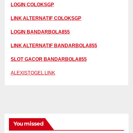
LOGIN COLOKSGP
LINK ALTERNATIF COLOKSGP
LOGIN BANDARBOLA855
LINK ALTERNATIF BANDARBOLA855
SLOT GACOR BANDARBOLA855
ALEXISTOGEL LINK
You missed