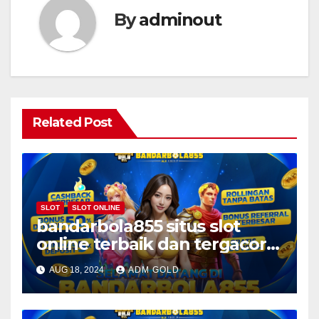
By
adminout
Related Post
SLOT
SLOT ONLINE
bandarbola855 situs slot
online terbaik dan tergacor
di indonesia
AUG 18, 2024
ADM GOLD