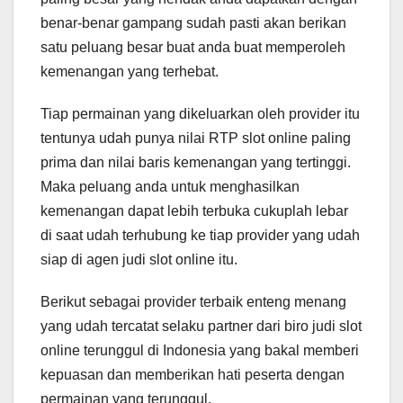
benar-benar gampang sudah pasti akan berikan
satu peluang besar buat anda buat memperoleh
kemenangan yang terhebat.
Tiap permainan yang dikeluarkan oleh provider itu
tentunya udah punya nilai RTP slot online paling
prima dan nilai baris kemenangan yang tertinggi.
Maka peluang anda untuk menghasilkan
kemenangan dapat lebih terbuka cukuplah lebar
di saat udah terhubung ke tiap provider yang udah
siap di agen judi slot online itu.
Berikut sebagai provider terbaik enteng menang
yang udah tercatat selaku partner dari biro judi slot
online terunggul di Indonesia yang bakal memberi
kepuasan dan memberikan hati peserta dengan
permainan yang terunggul.