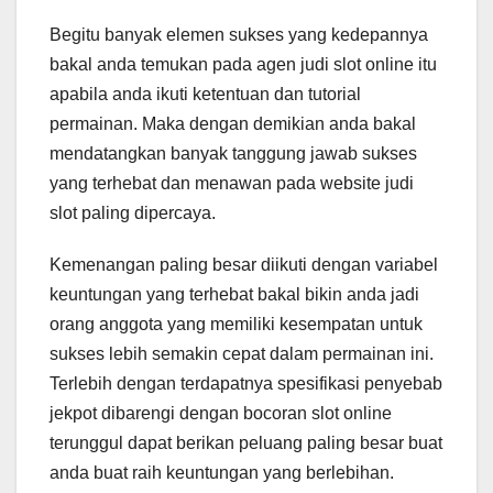
Begitu banyak elemen sukses yang kedepannya
bakal anda temukan pada agen judi slot online itu
apabila anda ikuti ketentuan dan tutorial
permainan. Maka dengan demikian anda bakal
mendatangkan banyak tanggung jawab sukses
yang terhebat dan menawan pada website judi
slot paling dipercaya.
Kemenangan paling besar diikuti dengan variabel
keuntungan yang terhebat bakal bikin anda jadi
orang anggota yang memiliki kesempatan untuk
sukses lebih semakin cepat dalam permainan ini.
Terlebih dengan terdapatnya spesifikasi penyebab
jekpot dibarengi dengan bocoran slot online
terunggul dapat berikan peluang paling besar buat
anda buat raih keuntungan yang berlebihan.