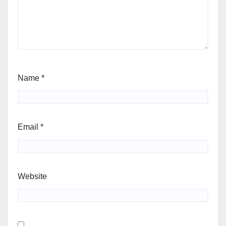
Name
*
Email
*
Website