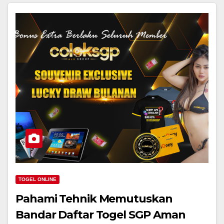
TOGEL ONLINE
Pahami Tehnik Memutuskan
Bandar Daftar Togel SGP Aman