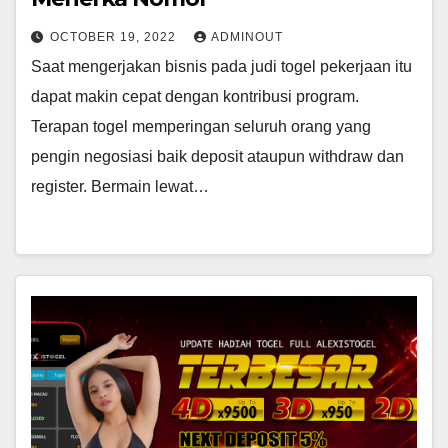
OCTOBER 19, 2022
ADMINOUT
Saat mengerjakan bisnis pada judi togel pekerjaan itu
dapat makin cepat dengan kontribusi program.
Terapan togel memperingan seluruh orang yang
pengin negosiasi baik deposit ataupun withdraw dan
register. Bermain lewat…