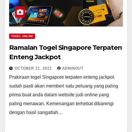
TOGEL ONLINE
Ramalan Togel Singapore Terpaten
Enteng Jackpot
OCTOBER 21, 2022
ADMINOUT
Prakiraan togel Singapore terpaten enteng jackpot
sudah pasti akan memberi satu peluang yang paling
prima buat anda dalam website judi online yang
paling menawan. Kemenangan terhebat dibarengi
dengan hasil sangatlah…