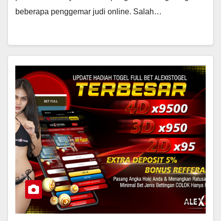
beberapa penggemar judi online. Salah…