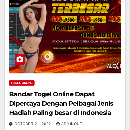
TOGEL ONLINE
Bandar Togel Online Dapat
Dipercaya Dengan Pelbagai Jenis
Hadiah Paling besar di Indonesia
OCTOBER 21, 2022
ADMINOUT