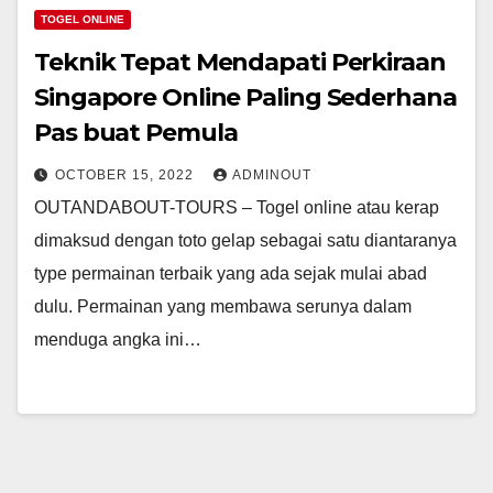
TOGEL ONLINE
Teknik Tepat Mendapati Perkiraan
Singapore Online Paling Sederhana
Pas buat Pemula
OCTOBER 15, 2022
ADMINOUT
OUTANDABOUT-TOURS – Togel online atau kerap
dimaksud dengan toto gelap sebagai satu diantaranya
type permainan terbaik yang ada sejak mulai abad
dulu. Permainan yang membawa serunya dalam
menduga angka ini…