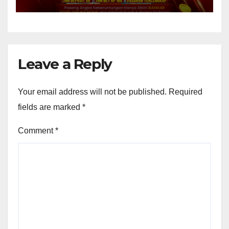
Leave a Reply
Your email address will not be published.
Required
fields are marked
*
Comment
*