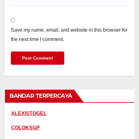
Save my name, email, and website in this browser for
the next time I comment.
BANDAR TERPERCAYA
ALEXISTOGEL
COLOKSGP