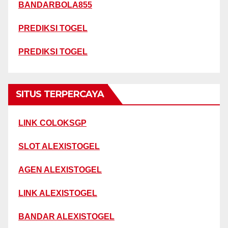
BANDARBOLA855
PREDIKSI TOGEL
PREDIKSI TOGEL
SITUS TERPERCAYA
LINK COLOKSGP
SLOT ALEXISTOGEL
AGEN ALEXISTOGEL
LINK ALEXISTOGEL
BANDAR ALEXISTOGEL