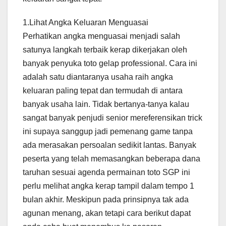
1.Lihat Angka Keluaran Menguasai
Perhatikan angka menguasai menjadi salah
satunya langkah terbaik kerap dikerjakan oleh
banyak penyuka toto gelap professional. Cara ini
adalah satu diantaranya usaha raih angka
keluaran paling tepat dan termudah di antara
banyak usaha lain. Tidak bertanya-tanya kalau
sangat banyak penjudi senior mereferensikan trick
ini supaya sanggup jadi pemenang game tanpa
ada merasakan persoalan sedikit lantas. Banyak
peserta yang telah memasangkan beberapa dana
taruhan sesuai agenda permainan toto SGP ini
perlu melihat angka kerap tampil dalam tempo 1
bulan akhir. Meskipun pada prinsipnya tak ada
agunan menang, akan tetapi cara berikut dapat