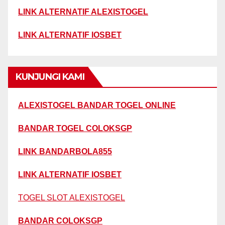
LINK ALTERNATIF ALEXISTOGEL
LINK ALTERNATIF IOSBET
KUNJUNGI KAMI
ALEXISTOGEL BANDAR TOGEL ONLINE
BANDAR TOGEL COLOKSGP
LINK BANDARBOLA855
LINK ALTERNATIF IOSBET
TOGEL SLOT ALEXISTOGEL
BANDAR COLOKSGP