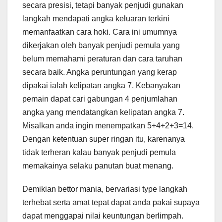
secara presisi, tetapi banyak penjudi gunakan
langkah mendapati angka keluaran terkini
memanfaatkan cara hoki. Cara ini umumnya
dikerjakan oleh banyak penjudi pemula yang
belum memahami peraturan dan cara taruhan
secara baik. Angka peruntungan yang kerap
dipakai ialah kelipatan angka 7. Kebanyakan
pemain dapat cari gabungan 4 penjumlahan
angka yang mendatangkan kelipatan angka 7.
Misalkan anda ingin menempatkan 5+4+2+3=14.
Dengan ketentuan super ringan itu, karenanya
tidak terheran kalau banyak penjudi pemula
memakainya selaku panutan buat menang.
Demikian bettor mania, bervariasi type langkah
terhebat serta amat tepat dapat anda pakai supaya
dapat menggapai nilai keuntungan berlimpah.