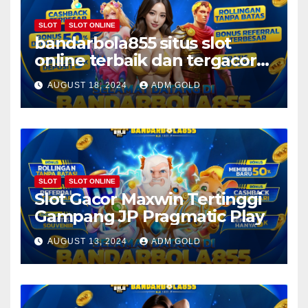
SLOT
SLOT ONLINE
bandarbola855 situs slot
online terbaik dan tergacor
di indonesia
AUGUST 18, 2024
ADM GOLD
SLOT
SLOT ONLINE
Slot Gacor Maxwin Tertinggi
Gampang JP Pragmatic Play
AUGUST 13, 2024
ADM GOLD