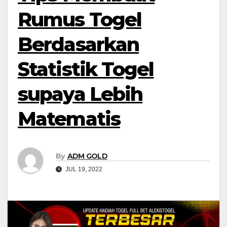
Rumus Togel
Berdasarkan
Statistik Togel
supaya Lebih
Matematis
By
ADM GOLD
JUL 19, 2022