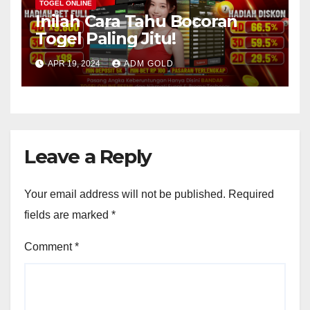
TOGEL ONLINE
Inilah Cara Tahu Bocoran
Togel Paling Jitu!
APR 19, 2024
ADM GOLD
Leave a Reply
Your email address will not be published.
Required
fields are marked
*
Comment
*