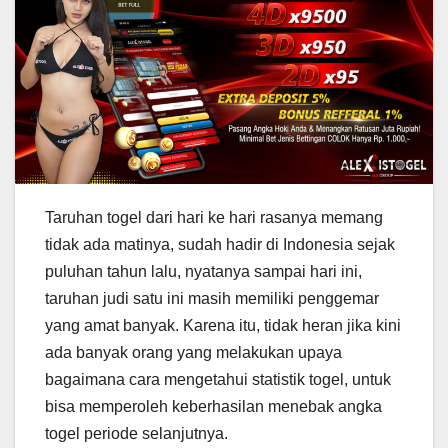
Taruhan togel dari hari ke hari rasanya memang
tidak ada matinya, sudah hadir di Indonesia sejak
puluhan tahun lalu, nyatanya sampai hari ini,
taruhan judi satu ini masih memiliki penggemar
yang amat banyak. Karena itu, tidak heran jika kini
ada banyak orang yang melakukan upaya
bagaimana cara mengetahui statistik togel, untuk
bisa memperoleh keberhasilan menebak angka
togel periode selanjutnya.