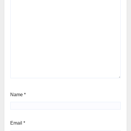
Name
*
Email
*