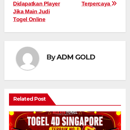
navigation
Didapatkan Player
Terpercaya
Jika Main Judi
Togel Online
By
ADM GOLD
Related Post