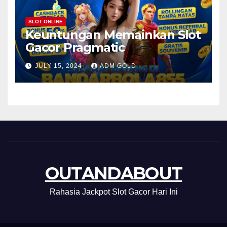
SLOT ONLINE
Keuntungan Memainkan Slot
Gacor Pragmatic
JULY 15, 2024
ADM GOLD
OUTANDABOUT
Rahasia Jackpot Slot Gacor Hari Ini