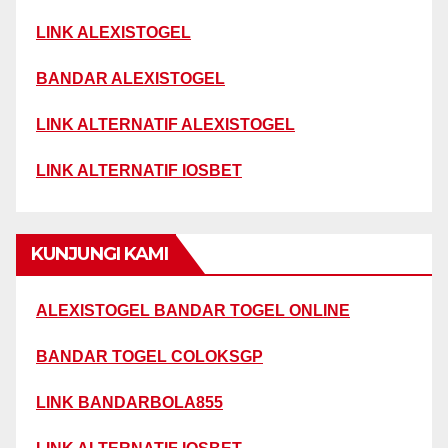
LINK ALEXISTOGEL
BANDAR ALEXISTOGEL
LINK ALTERNATIF ALEXISTOGEL
LINK ALTERNATIF IOSBET
KUNJUNGI KAMI
ALEXISTOGEL BANDAR TOGEL ONLINE
BANDAR TOGEL COLOKSGP
LINK BANDARBOLA855