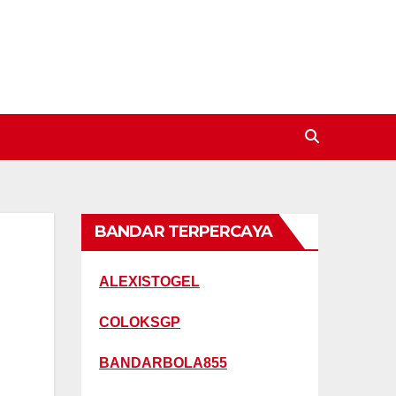
BANDAR TERPERCAYA
ALEXISTOGEL
COLOKSGP
BANDARBOLA855