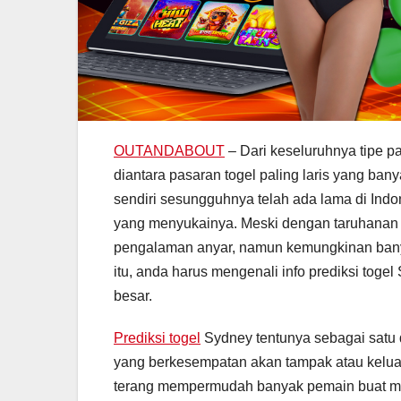
OUTANDABOUT
– Dari keseluruhnya tipe pa
diantara pasaran togel paling laris yang ban
sendiri sesungguhnya telah ada lama di Indo
yang menyukainya. Meski dengan taruhanan 
pengalaman anyar, namun kemungkinan banya
itu, anda harus mengenali info prediksi tog
besar.
Prediksi togel
Sydney tentunya sebagai satu
yang berkesempatan akan tampak atau keluar 
terang mempermudah banyak pemain buat me