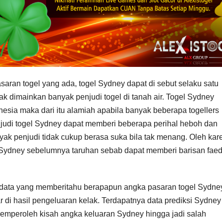
saran togel yang ada, togel Sydney dapat di sebut selaku satu
yak dimainkan banyak penjudi togel di tanah air. Togel Sydney
nesia maka dari itu alamiah apabila banyak beberapa togellers
judi togel Sydney dapat memberi beberapa perihal heboh dan
k penjudi tidak cukup berasa suka bila tak menang. Oleh kar
el Sydney sebelumnya taruhan sebab dapat memberi barisan fae
 data yang memberitahu berapapun angka pasaran togel Sydne
di hasil pengeluaran kelak. Terdapatnya data prediksi Sydney
mperoleh kisah angka keluaran Sydney hingga jadi salah