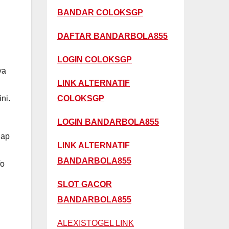
BANDAR COLOKSGP
DAFTAR BANDARBOLA855
LOGIN COLOKSGP
ya
LINK ALTERNATIF
ni.
COLOKSGP
LOGIN BANDARBOLA855
iap
LINK ALTERNATIF
BANDARBOLA855
fo
SLOT GACOR
BANDARBOLA855
ALEXISTOGEL LINK