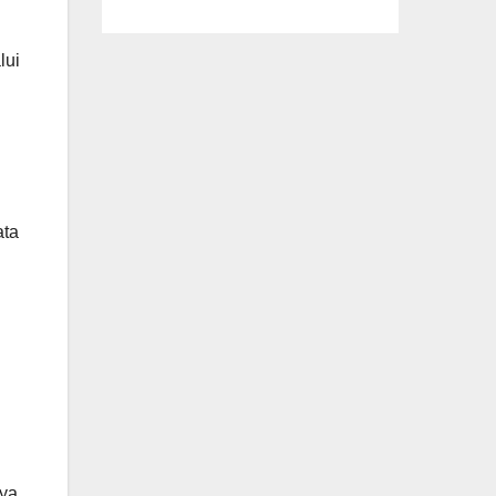
lui
ata
n
ya.