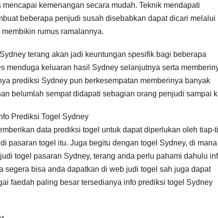
ses mencapai kemenangan secara mudah. Teknik mendapati
mbuat beberapa penjudi susah disebabkan dapat dicari melalui
n membikin rumus ramalannya.
el Sydney terang akan jadi keuntungan spesifik bagi beberapa
es menduga keluaran hasil Sydney selanjutnya serta memberin
ya prediksi Sydney pun berkesempatan memberinya banyak
an belumlah sempat didapati sebagian orang penjudi sampai ki
fo Prediksi Togel Sydney
mberikan data prediksi togel untuk dapat diperlukan oleh tiap-t
 pasaran togel itu. Juga begitu dengan togel Sydney, di mana
udi togel pasaran Sydney, terang anda perlu pahami dahulu in
a segera bisa anda dapatkan di web judi togel sah juga dapat
gai faedah paling besar tersedianya info prediksi togel Sydney