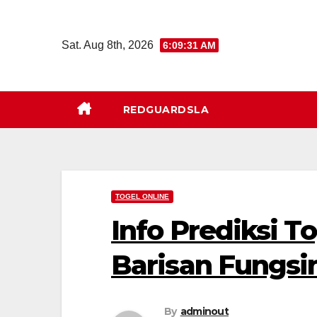
Skip
to
Sat. Aug 8th, 2026
6:09:32 AM
content
REDGUARDSLA
TOGEL ONLINE
Info Prediksi T
Barisan Fungsi
By
adminout