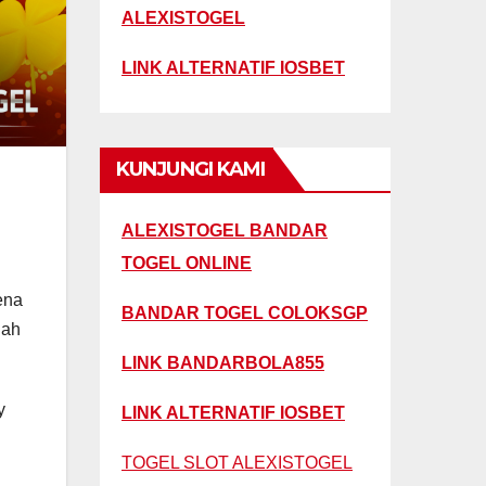
ALEXISTOGEL
LINK ALTERNATIF IOSBET
KUNJUNGI KAMI
ALEXISTOGEL BANDAR
TOGEL ONLINE
ena
BANDAR TOGEL COLOKSGP
dah
LINK BANDARBOLA855
y
LINK ALTERNATIF IOSBET
TOGEL SLOT ALEXISTOGEL