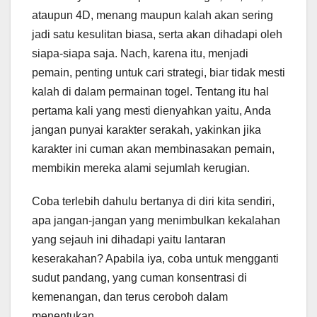
ataupun 4D, menang maupun kalah akan sering
jadi satu kesulitan biasa, serta akan dihadapi oleh
siapa-siapa saja. Nach, karena itu, menjadi
pemain, penting untuk cari strategi, biar tidak mesti
kalah di dalam permainan togel. Tentang itu hal
pertama kali yang mesti dienyahkan yaitu, Anda
jangan punyai karakter serakah, yakinkan jika
karakter ini cuman akan membinasakan pemain,
membikin mereka alami sejumlah kerugian.
Coba terlebih dahulu bertanya di diri kita sendiri,
apa jangan-jangan yang menimbulkan kekalahan
yang sejauh ini dihadapi yaitu lantaran
keserakahan? Apabila iya, coba untuk mengganti
sudut pandang, yang cuman konsentrasi di
kemenangan, dan terus ceroboh dalam
menentukan.