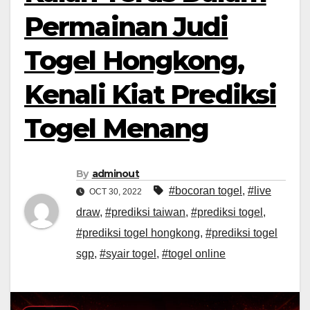
Permainan Judi
Togel Hongkong,
Kenali Kiat Prediksi
Togel Menang
By
adminout
#bocoran togel
,
#live
OCT 30, 2022
draw
,
#prediksi taiwan
,
#prediksi togel
,
#prediksi togel hongkong
,
#prediksi togel
sgp
,
#syair togel
,
#togel online