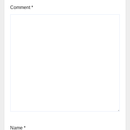
Comment
*
Name
*