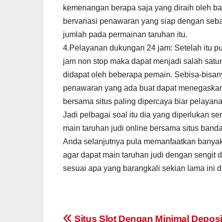
kemenangan berapa saja yang diraih oleh b
bervariasi penawaran yang siap dengan seb
jumlah pada permainan taruhan itu.
4.Pelayanan dukungan 24 jam: Setelah itu pu
jam non stop maka dapat menjadi salah satu
didapat oleh beberapa pemain. Sebisa-bisa
penawaran yang ada buat dapat menegaskan 
bersama situs paling dipercaya biar pelaya
Jadi pelbagai soal itu dia yang diperlukan 
main taruhan judi online bersama situs banda
Anda selanjutnya pula memanfaatkan banyak
agar dapat main taruhan judi dengan sengi
sesuai apa yang barangkali sekian lama ini d
Situs Slot Dengan Minimal Depos