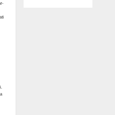
r-
ati
i.
pa