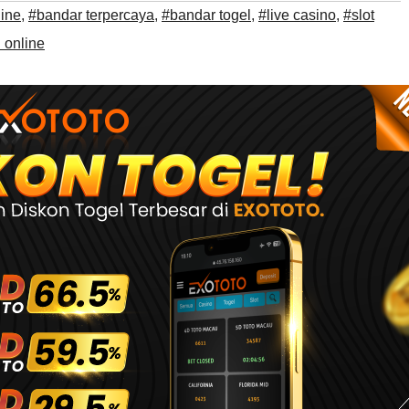
line
,
#bandar terpercaya
,
#bandar togel
,
#live casino
,
#slot
 online