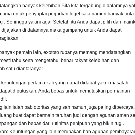
ndatangkan banyak kelebihan Bila kita tergabung didalamnya ya
 cuma untuk penyuplai perjudian togel saja namun banyak pula
g . Sehingga yakini agar Setelah itu Anda dapat pilih dan main
g dijajakan di dalamnya maka gampang untuk Anda dapat
hagiakan.
 banyak pemain lain, exototo rupanya memang mendatangkan
esti tahu serta mengetahui benar rakyat kelebihan dan
ah satu diantaranya:
ra keuntungan pertama kali yang dapat didapat yakni masalah
ta dapat diputuskan. Anda bebas untuk memutuskan permainan
dll.
 lain ialah bab otoritas yang sah namun juga paling dipercaya.
peluang buat dapat bermain taruhan judi dengan agunan aman se
pangan dan bebas dari rutinitas penipuan yang bikin rugi.
rkan: Keuntungan yang lain merupakan bab agunan pembayara