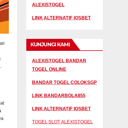
ALEXISTOGEL
LINK ALTERNATIF IOSBET
ari
KUNJUNGI KAMI
g
ALEXISTOGEL BANDAR
.
TOGEL ONLINE
BANDAR TOGEL COLOKSGP
LINK BANDARBOLA855
at
LINK ALTERNATIF IOSBET
a
ya
TOGEL SLOT ALEXISTOGEL