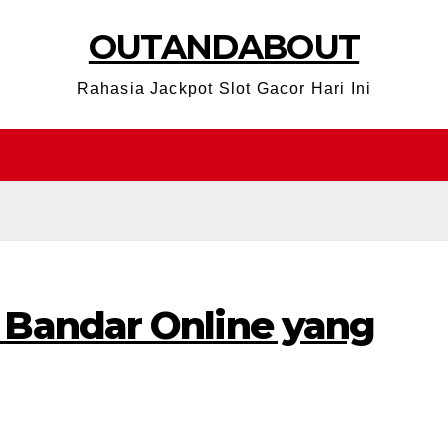
OUTANDABOUT
Rahasia Jackpot Slot Gacor Hari Ini
 Bandar Online yang