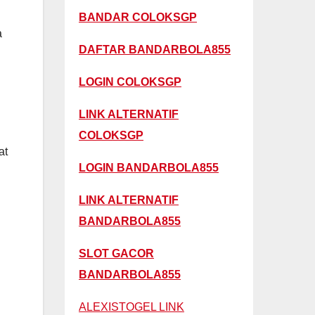
BANDAR COLOKSGP
a
DAFTAR BANDARBOLA855
LOGIN COLOKSGP
LINK ALTERNATIF
COLOKSGP
at
LOGIN BANDARBOLA855
LINK ALTERNATIF
BANDARBOLA855
SLOT GACOR
BANDARBOLA855
ALEXISTOGEL LINK