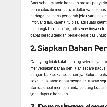
Saat sebelum anda kerjakan proses penyaring
benar situs itu mempunyai daftar yang serius fa
berbagai hal serta pengaruh jelek yang seki
info yang fair, karena itu bisa jadi suatu k
memanglah semua fair, jadi semestinya sel
dapat beradu dengan benar-benar pas untuk
2. Siapkan Bahan Pen
Cara yang tidak kalah penting seterusnya h
menyediakan bahan penilaian secara bagus 
dengan baik sekali sebenarnya. Seluruh b
sekali buat anda dapat mengetahui akan seju
Semua dapat memberi anda peluang buat su
yang dapat dikerjakan.
3. Penyaringan deng