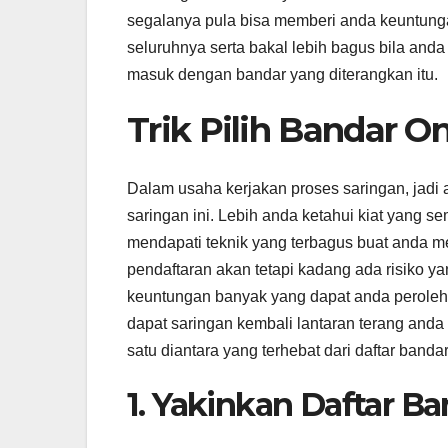
segalanya pula bisa memberi anda keuntun
seluruhnya serta bakal lebih bagus bila anda
masuk dengan bandar yang diterangkan itu.
Trik Pilih Bandar O
Dalam usaha kerjakan proses saringan, jadi
saringan ini. Lebih anda ketahui kiat yang 
mendapati teknik yang terbagus buat anda 
pendaftaran akan tetapi kadang ada risiko 
keuntungan banyak yang dapat anda peroleh, 
dapat saringan kembali lantaran terang and
satu diantara yang terhebat dari daftar bandar
1. Yakinkan Daftar Ban