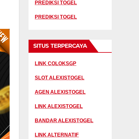
PREDIKSI TOGEL
PREDIKSI TOGEL
SITUS TERPERCAYA
LINK COLOKSGP
SLOT ALEXISTOGEL
AGEN ALEXISTOGEL
LINK ALEXISTOGEL
BANDAR ALEXISTOGEL
LINK ALTERNATIF