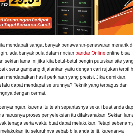
kita mendapati sangat banyak penawaran-penawaran menarik d
ngin, ada banyak pula dalam rincian
bandar Online
online bisa
sekian lama ini jika kita betul-betul pengin putuskan site yan
aik serta gampang dijalankan yaitu dengan cari rujukan terpilih
an mendapatkan hasil perkiraan yang presisi. Jika demikian,
a lalu dapat mendapat seluruhnya? Teknik yang terbagus dan
ingnya dengan cermat.
nyaringan, karena itu telah sepantasnya sekali buat anda dap
harusnya proses penyeleksian itu dilaksanakan. Sekian lam
nyak tenaga serta waktu buat dapat melakukan. Tetapi sebenarn
melakukan itu seluruhnya sebab bila anda teliti, karenanya