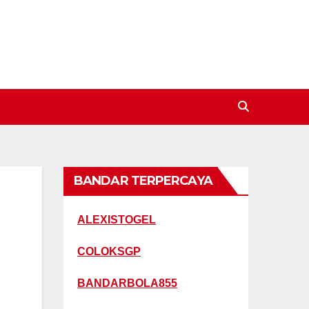
BANDAR TERPERCAYA
ALEXISTOGEL
COLOKSGP
BANDARBOLA855