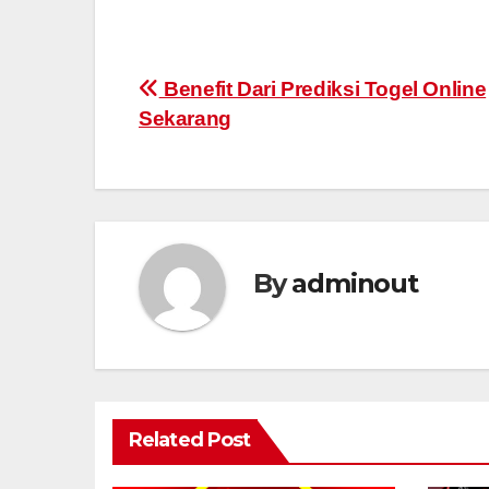
Post
Benefit Dari Prediksi Togel Online
Sekarang
navigation
By
adminout
Related Post