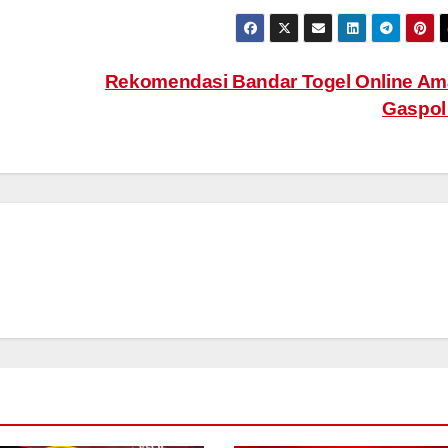
Rekomendasi Bandar Togel Online A
Gaspo