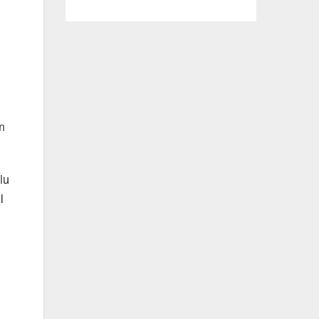
n
lu
l