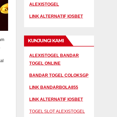
ALEXISTOGEL
LINK ALTERNATIF IOSBET
gam
KUNJUNGI KAMI
a
ALEXISTOGEL BANDAR
al
TOGEL ONLINE
BANDAR TOGEL COLOKSGP
LINK BANDARBOLA855
LINK ALTERNATIF IOSBET
TOGEL SLOT ALEXISTOGEL