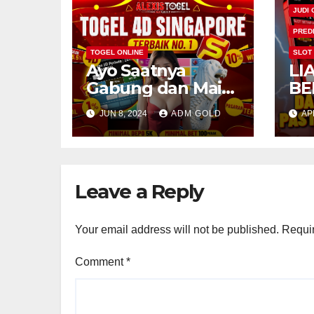
JUDI 
PRED
TOGEL ONLINE
SLOT
Ayo Saatnya
LI
Gabung dan Main
BE
di Togel
JUN 8, 2024
ADM GOLD
AP
Singapura
Sekarang Juga!
Leave a Reply
Your email address will not be published.
Requir
Comment
*