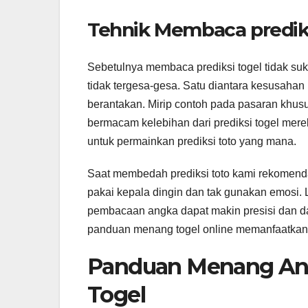
Tehnik Membaca prediks
Sebetulnya membaca prediksi togel tidak suk
tidak tergesa-gesa. Satu diantara kesusaha
berantakan. Mirip contoh pada pasaran khus
bermacam kelebihan dari prediksi togel mere
untuk permainkan prediksi toto yang mana.
Saat membedah prediksi toto kami rekomenda
pakai kepala dingin dan tak gunakan emosi. L
pembacaan angka dapat makin presisi dan da
panduan menang togel online memanfaatkan 
Panduan Menang Ang
Togel