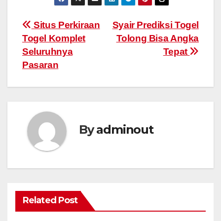
Post
Situs Perkiraan
Syair Prediksi Togel
Togel Komplet
Tolong Bisa Angka
navigation
Seluruhnya
Tepat
Pasaran
By
adminout
Related Post