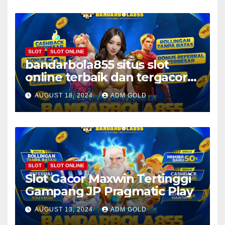
SLOT
SLOT ONLINE
bandarbola855 situs slot
online terbaik dan tergacor
di indonesia
AUGUST 18, 2024
ADM GOLD
SLOT
SLOT ONLINE
Slot Gacor Maxwin Tertinggi
Gampang JP Pragmatic Play
AUGUST 13, 2024
ADM GOLD