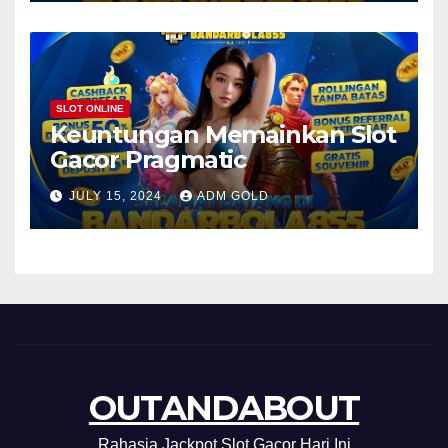
SLOT ONLINE
Keuntungan Memainkan Slot
Gacor Pragmatic
JULY 15, 2024
ADM GOLD
OUTANDABOUT
Rahasia Jackpot Slot Gacor Hari Ini