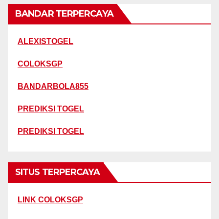
BANDAR TERPERCAYA
ALEXISTOGEL
COLOKSGP
BANDARBOLA855
PREDIKSI TOGEL
PREDIKSI TOGEL
SITUS TERPERCAYA
LINK COLOKSGP