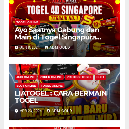
TOGEL ONLINE
Ayo Saatnya Gabung dan
Main di Togel Singapura
Sekarang Juga!
JUN 8, 2024
ADM GOLD
JUDI ONLINE
POKER ONLINE
PREDIKSI TOGEL
SLOT
SLOT ONLINE
TOGEL ONLINE
LIATOGEL : CARA BERMAIN
TOGEL
APR 23, 2024
ADM GOLD