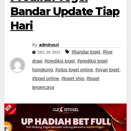
Bandar Update Tiap
Hari
By
adminout
#bandar togel
,
#live
DEC 29, 2022
draw
,
#prediksi togel
,
#prediksi togel
hongkong
,
#situs togel online
,
#syair togel
,
#togel online
,
#togel shio
,
#togel
terpercaya