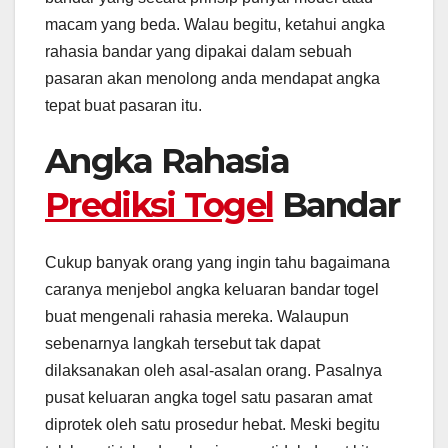
macam yang beda. Walau begitu, ketahui angka
rahasia bandar yang dipakai dalam sebuah
pasaran akan menolong anda mendapat angka
tepat buat pasaran itu.
Angka Rahasia
Prediksi Togel
Bandar
Cukup banyak orang yang ingin tahu bagaimana
caranya menjebol angka keluaran bandar togel
buat mengenali rahasia mereka. Walaupun
sebenarnya langkah tersebut tak dapat
dilaksanakan oleh asal-asalan orang. Pasalnya
pusat keluaran angka togel satu pasaran amat
diprotek oleh satu prosedur hebat. Meski begitu