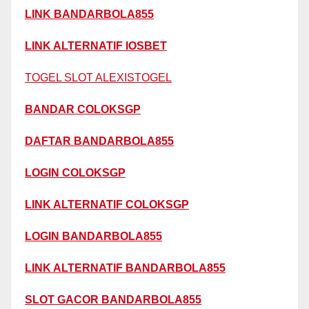
LINK BANDARBOLA855
LINK ALTERNATIF IOSBET
TOGEL SLOT ALEXISTOGEL
BANDAR COLOKSGP
DAFTAR BANDARBOLA855
LOGIN COLOKSGP
LINK ALTERNATIF COLOKSGP
LOGIN BANDARBOLA855
LINK ALTERNATIF BANDARBOLA855
SLOT GACOR BANDARBOLA855