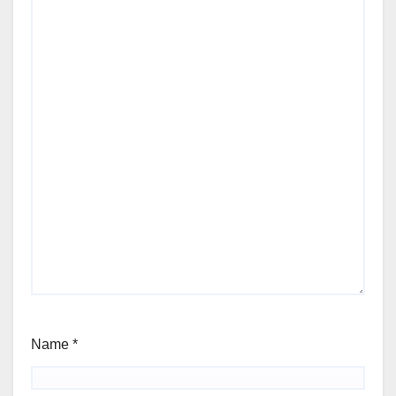
Name
*