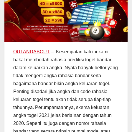
OUTANDABOUT
– Kesempatan kali ini kami
bakal membedah rahasia prediksi togel bandar
dalam keluarkan angka. Nyata banyak bettor yang
tidak mengerti angka rahasia bandar serta
bagaimana bandar bikin angka keluaran togel.
Penting disadari jika angka dan code rahasia
keluaran togel tentu akan tidak serupa tiap-tiap
tahunnya. Perumpamaannya, skema keluaran
angka togel 2021 jelas berlainan dengan tahun
2020. Seperti itu juga dengan nomor rahasia
bandar yang secara prinsip punyai model atau